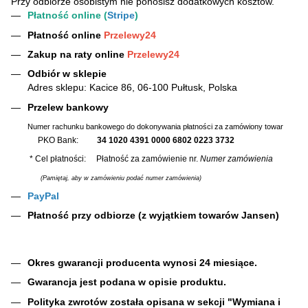
Przy odbiorze osobistym nie ponosisz dodatkowych kosztów.
Płatność online (
Stripe
)
Płatność online
Przelewy24
Zakup na raty online
Przelewy24
Odbiór w sklepie
Adres sklepu: Kacice 86, 06-100 Pułtusk, Polska
Przelew bankowy
Numer rachunku bankowego do dokonywania płatności za zamówiony towar
PKO Bank:
34 1020 4391 0000 6802 0223 3732
* Cel płatności: Płatność za zamówienie nr.
Numer zamówienia
(Pamiętaj, aby w zamówieniu podać numer zamówienia)
PayPal
Płatność przy odbiorze (z wyjątkiem towarów Jansen)
Okres gwarancji producenta wynosi 24 miesiące.
Gwarancja jest podana w opisie produktu.
Polityka zwrotów została opisana w sekcji "Wymiana i