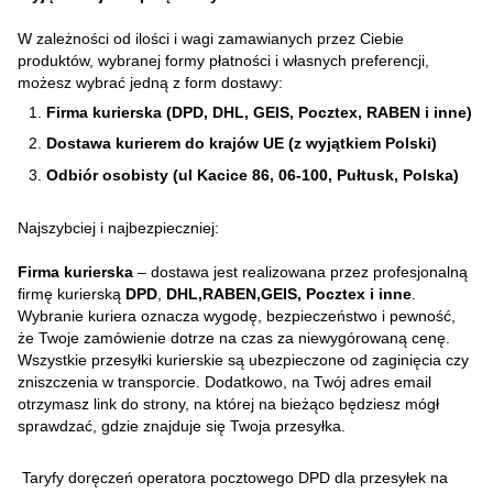
W zależności od ilości i wagi zamawianych przez Ciebie
produktów, wybranej formy płatności i własnych preferencji,
możesz wybrać jedną z form dostawy:
Firma kurierska (DPD, DHL, GEIS, Pocztex, RABEN i inne)
Dostawa kurierem do krajów UE (z wyjątkiem Polski)
Odbiór osobisty (ul Kacice 86, 06-100, Pułtusk, Polska)
Najszybciej i najbezpieczniej:
Firma kurierska
– dostawa jest realizowana przez profesjonalną
firmę kurierską
DPD
,
DHL,RABEN,GEIS, Pocztex i inne
.
Wybranie kuriera oznacza wygodę, bezpieczeństwo i pewność,
że Twoje zamówienie dotrze na czas za niewygórowaną cenę.
Wszystkie przesyłki kurierskie są ubezpieczone od zaginięcia czy
zniszczenia w transporcie. Dodatkowo, na Twój adres email
otrzymasz link do strony, na której na bieżąco będziesz mógł
sprawdzać, gdzie znajduje się Twoja przesyłka.
Taryfy doręczeń operatora pocztowego DPD dla przesyłek na