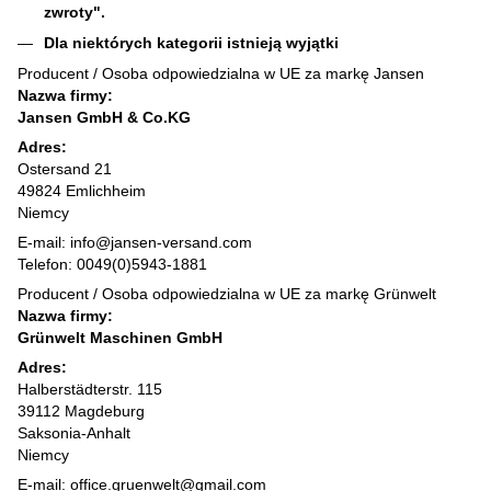
zwroty".
Dla niektórych kategorii istnieją wyjątki
Producent / Osoba odpowiedzialna w UE za markę Jansen
Nazwa firmy:
Jansen GmbH & Co.KG
Adres:
Ostersand 21
49824 Emlichheim
Niemcy
E-mail: info@jansen-versand.com
Telefon: 0049(0)5943-1881
Producent / Osoba odpowiedzialna w UE za markę Grünwelt
Nazwa firmy:
Grünwelt Maschinen GmbH
Adres:
Halberstädterstr. 115
39112 Magdeburg
Saksonia-Anhalt
Niemcy
E-mail: office.gruenwelt@gmail.com