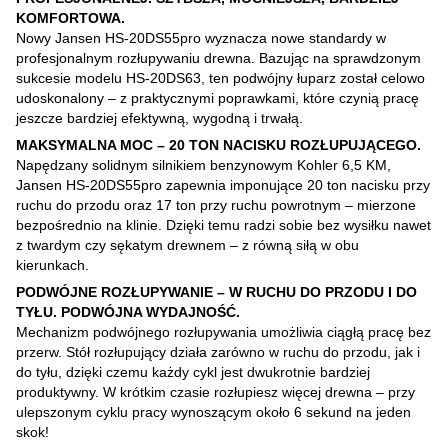
KOMFORTOWA.
Nowy Jansen HS-20DS55pro wyznacza nowe standardy w
profesjonalnym rozłupywaniu drewna. Bazując na sprawdzonym
sukcesie modelu HS-20DS63, ten podwójny łuparz został celowo
udoskonalony – z praktycznymi poprawkami, które czynią pracę
jeszcze bardziej efektywną, wygodną i trwałą.
MAKSYMALNA MOC – 20 TON NACISKU ROZŁUPUJĄCEGO.
Napędzany solidnym silnikiem benzynowym Kohler 6,5 KM,
Jansen HS-20DS55pro zapewnia imponujące 20 ton nacisku przy
ruchu do przodu oraz 17 ton przy ruchu powrotnym – mierzone
bezpośrednio na klinie. Dzięki temu radzi sobie bez wysiłku nawet
z twardym czy sękatym drewnem – z równą siłą w obu
kierunkach.
PODWÓJNE ROZŁUPYWANIE – W RUCHU DO PRZODU I DO
TYŁU. PODWÓJNA WYDAJNOŚĆ.
Mechanizm podwójnego rozłupywania umożliwia ciągłą pracę bez
przerw. Stół rozłupujący działa zarówno w ruchu do przodu, jak i
do tyłu, dzięki czemu każdy cykl jest dwukrotnie bardziej
produktywny. W krótkim czasie rozłupiesz więcej drewna – przy
ulepszonym cyklu pracy wynoszącym około 6 sekund na jeden
skok!