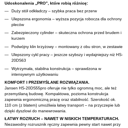
Udoskonalenia „PRO”, które robią różnicę:
Duży stół odkładczy – szybka praca bez przerw
Ulepszona ergonomia – wyższa pozycja robocza dla ochrony
pleców
Zabezpieczony cylinder – skuteczna ochrona przed brudem i
kurzem
Podwójny klin krzyżowy – montowany z obu stron, w zestawie
Ulepszony cykl pracy – jeszcze szybszy i wydajniejszy niż HS-
20DS63
Wytrzymała, stabilna konstrukcja – sprawdzona w
intensywnym użytkowaniu
KOMFORT I PRZEMYŚLANE ROZWIĄZANIA.
Jansen HS-20DS55pro oferuje nie tylko ogromną moc, ale też
przemyślaną budowę. Kompaktowa, pozioma konstrukcja
zapewnia ergonomiczną pracę oraz stabilność. Szerokość ok.
110 cm (z blatem) umożliwia łatwy transport – na przyczepie lub
dzięki dyszlowi do manewrowania.
ŁATWY ROZRUCH – NAWET W NISKICH TEMPERATURACH.
Niezawodny rozrusznik ręczny zapewnia pewny start nawet przy