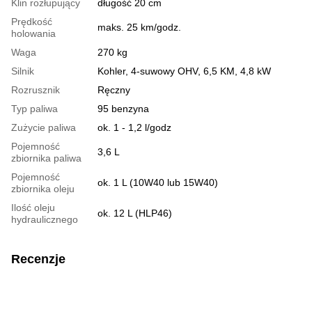
Klin rozłupujący
długość 20 cm
Prędkość
maks. 25 km/godz.
holowania
Waga
270 kg
Silnik
Kohler, 4-suwowy OHV, 6,5 KM, 4,8 kW
Rozrusznik
Ręczny
Typ paliwa
95 benzyna
Zużycie paliwa
ok. 1 - 1,2 l/godz
Pojemność
3,6 L
zbiornika paliwa
Pojemność
ok. 1 L (10W40 lub 15W40)
zbiornika oleju
Ilość oleju
ok. 12 L (HLP46)
hydraulicznego
Recenzje