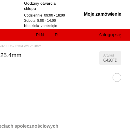
Godziny otwarcia
sklepu
Moje zamówienie
Codziennie: 09:00 - 18:00
Sobota: 8:00 - 14:00
Niedziela: zamknięte
Zaloguj się
PLN
Pl
n G420FD/C 16KM Wał 25.4mm
ł 25.4mm
Artykuł
G420FD
ieciach społecznościowych