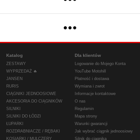
Katalog
Dla klientów
ZESTAWY
Logowanie do Mojego Konta
WYPRZEDAŻ 🔥
YouTube Motohill
JANSEN
Płatność i dostawa
RURIS
Wymiana i zwrot
CIĄGNIKI JEDNOOSIOWE
Informacje kontaktowe
AKCESORIA DO CIĄGNIKÓW
O nas
SILNIKI
Regulamin
SILNIKI DO ŁÓDZI
Mapa strony
ŁUPARKI
Warunki gwarancji
ROZDRABNIACZE / RĘBAKI
Jak wybrać ciągnik jednoosiowy
KOSIARKI / MULCZERY
Silnik do ciągnika