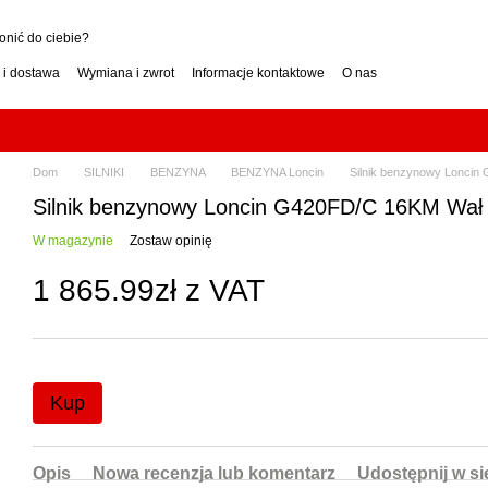
nić do ciebie?
 i dostawa
Wymiana i zwrot
Informacje kontaktowe
O nas
ji
Jak wybrać ciągnik jednoosiowy
go: benzyna czy diesel?
trawy): jak wybrać? Poradnik
zy pionowa? Jak wybrać?
Rębak do gałęzi: jak wybrać? Poradnik
Dom
SILNIKI
BENZYNA
BENZYNA Loncin
Silnik benzynowy Lonci
rać moc? Poradnik
Odśnieżarka spalinowa: jak wybrać? Poradnik
Silnik benzynowy Loncin G420FD/C 16KM Wa
W magazynie
Zostaw opinię
1 865.99zł z VAT
Kup
Opis
Nowa recenzja lub komentarz
Udostępnij w s