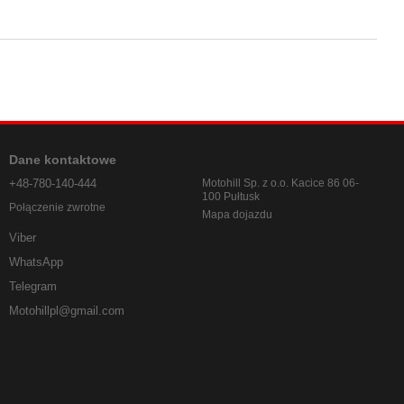
Dane kontaktowe
+48-780-140-444
Motohill Sp. z o.o. Kacice 86 06-
100 Pułtusk
Połączenie zwrotne
Mapa dojazdu
Viber
WhatsApp
Telegram
Motohillpl@gmail.com