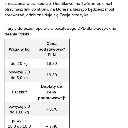
zniszczenia w transporcie. Dodatkowo, na Twój adres email
otrzymasz link do strony, na której na bieżąco będziesz mógł
sprawdzać, gdzie znajduje się Twoja przesyłka.
Taryfy doręczeń operatora pocztowego DPD dla przesyłek na
terenie Polski
Cena
Waga w kg
podstawowa*
PLN
do 2,0 kg
18,20
powyżej 2,0
19,30
do 5,0 kg
Dopłaty do
Paczki**
ceny
podstawowej*
powyżej 5,0
+ 3,70
do 10,0 kg
powyżej
10,0 do 15,0
+ 7,40