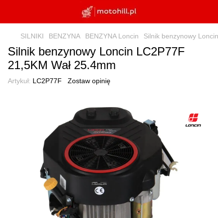
SILNIKI
BENZYNA
BENZYNA Loncin
Silnik benzynowy Lonc
Silnik benzynowy Loncin LC2P77F
21,5KM Wał 25.4mm
Artykuł:
LC2P77F
Zostaw opinię