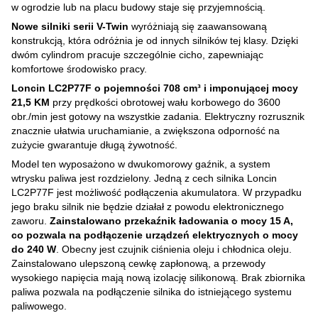
w ogrodzie lub na placu budowy staje się przyjemnością.
Nowe silniki serii V-Twin
wyróżniają się zaawansowaną
konstrukcją, która odróżnia je od innych silników tej klasy. Dzięki
dwóm cylindrom pracuje szczególnie cicho, zapewniając
komfortowe środowisko pracy.
Loncin LC2P77F
o pojemności 708 cm³ i imponującej mocy
21,5 KM
przy prędkości obrotowej wału korbowego do 3600
obr./min jest gotowy na wszystkie zadania. Elektryczny rozrusznik
znacznie ułatwia uruchamianie, a zwiększona odporność na
zużycie gwarantuje długą żywotność.
Model ten wyposażono w dwukomorowy gaźnik, a system
wtrysku paliwa jest rozdzielony. Jedną z cech silnika Loncin
LC2P77F jest możliwość podłączenia akumulatora. W przypadku
jego braku silnik nie będzie działał z powodu elektronicznego
zaworu.
Zainstalowano przekaźnik ładowania o mocy 15 A,
co pozwala na podłączenie urządzeń elektrycznych o mocy
do 240 W
. Obecny jest czujnik ciśnienia oleju i chłodnica oleju.
Zainstalowano ulepszoną cewkę zapłonową, a przewody
wysokiego napięcia mają nową izolację silikonową. Brak zbiornika
paliwa pozwala na podłączenie silnika do istniejącego systemu
paliwowego.