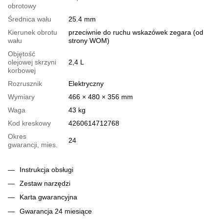
obrotowy
Średnica wału
25.4 mm
Kierunek obrotu
przeciwnie do ruchu wskazówek zegara (od
wału
strony WOM)
Objętość
olejowej skrzyni
2,4 L
korbowej
Rozrusznik
Elektryczny
Wymiary
466 × 480 × 356 mm
Waga
43 kg
Kod kreskowy
4260614712768
Okres
24
gwarancji, mies.
Instrukcja obsługi
Zestaw narzędzi
Karta gwarancyjna
Gwarancja 24 miesiące