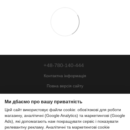
+48-780-140-444
Контактна інформація
Повна версія сайту
Мапа сайту
Ми дбаємо про вашу приватність
© 2022—2026
Цей сайт використовує файли cookie: обов’язкові для роботи
Motohill Poland
магазину, аналітичні (Google Analytics) та маркетингові (Google
Pl
Укр
Рус
Eng
Ads), які допомагають нам покращувати сервіс і показувати
релевантну рекламу. Аналітичні та маркетингові cookie