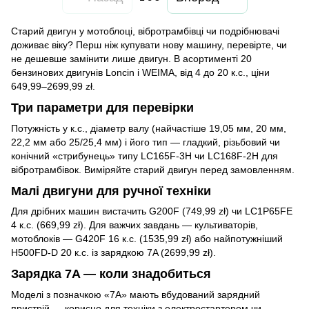
Старий двигун у мотоблоці, вібротрамбівці чи подрібнювачі
доживає віку? Перш ніж купувати нову машину, перевірте, чи
не дешевше замінити лише двигун. В асортименті 20
бензинових двигунів Loncin і WEIMA, від 4 до 20 к.с., ціни
649,99–2699,99 zł.
Три параметри для перевірки
Потужність у к.с., діаметр валу (найчастіше 19,05 мм, 20 мм,
22,2 мм або 25/25,4 мм) і його тип — гладкий, різьбовий чи
конічний «стрибунець» типу LC165F-3H чи LC168F-2H для
вібротрамбівок. Виміряйте старий двигун перед замовленням.
Малі двигуни для ручної техніки
Для дрібних машин вистачить G200F (749,99 zł) чи LC1P65FE
4 к.с. (669,99 zł). Для важчих завдань — культиваторів,
мотоблоків — G420F 16 к.с. (1535,99 zł) або найпотужніший
H500FD-D 20 к.с. із зарядкою 7A (2699,99 zł).
Зарядка 7A — коли знадобиться
Моделі з позначкою «7A» мають вбудований зарядний
пристрій — корисно для техніки з електростартером чи