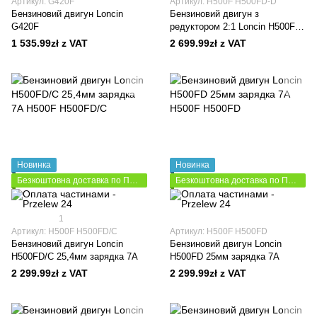
Артикул: G420F
Артикул: H500F H500FD-D
Бензиновий двигун Loncin
Бензиновий двигун з
G420F
редуктором 2:1 Loncin H500FD-
D зарядка 7А
1 535.99zł z VAT
2 699.99zł z VAT
Новинка
Новинка
Безкоштовна доставка по Польщі
Безкоштовна доставка по Польщі
1
Артикул: H500F H500FD/C
Артикул: H500F H500FD
Бензиновий двигун Loncin
Бензиновий двигун Loncin
H500FD/C 25,4мм зарядка 7А
H500FD 25мм зарядка 7А
2 299.99zł z VAT
2 299.99zł z VAT