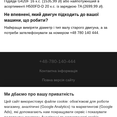
Підійде G420F 16 к.с. (1535,99 zł) або найпотужніший в
асортименті H500FD-D 20 к.с. із зарядкою 7A (2699,99 zł).
Не впевнені, який двигун підходить до вашої
машини, що робити?
Найкраще виміряти діаметр і тип валу старого двигуна, а за
потреби зателефонувати за номером +48 780 140 444.
+48-780-140-444
Контактна інформація
Повна версія сайту
Мапа сайту
Ми дбаємо про вашу приватність
© 2022—2026
Цей сайт використовує файли cookie: обов’язкові для роботи
Motohill Poland
магазину, аналітичні (Google Analytics) та маркетингові (Google
Pl
Укр
Рус
Eng
Ads), які допомагають нам покращувати сервіс і показувати