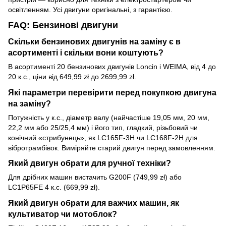
освітленням. Усі двигуни оригінальні, з гарантією.
FAQ: Бензинові двигуни
Скільки бензинових двигунів на заміну є в
асортименті і скільки вони коштують?
В асортименті 20 бензинових двигунів Loncin і WEIMA, від 4 до
20 к.с., ціни від 649,99 zł до 2699,99 zł.
Які параметри перевірити перед покупкою двигуна
на заміну?
Потужність у к.с., діаметр валу (найчастіше 19,05 мм, 20 мм,
22,2 мм або 25/25,4 мм) і його тип, гладкий, різьбовий чи
конічний «стрибунець», як LC165F-3H чи LC168F-2H для
вібротрамбівок. Виміряйте старий двигун перед замовленням.
Який двигун обрати для ручної техніки?
Для дрібних машин вистачить G200F (749,99 zł) або
LC1P65FE 4 к.с. (669,99 zł).
Який двигун обрати для важчих машин, як
культиватор чи мотоблок?