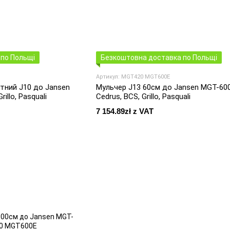
по Польщі
Безкоштовна доставка по Польщі
Артикул: MGT420 MGT600E
тний J10 до Jansen
Мульчер J13 60см до Jansen MGT-600
illo, Pasquali
Cedrus, BCS, Grillo, Pasquali
7 154.89zł z VAT