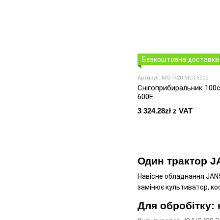
Безкоштовна доставка 
Артикул: MGT420 MGT600E
Снігоприбиральник 100
600E
3 324.28zł z VAT
Один трактор J
Навісне обладнання JANSE
замінює культиватор, кос
Для обробітку: 