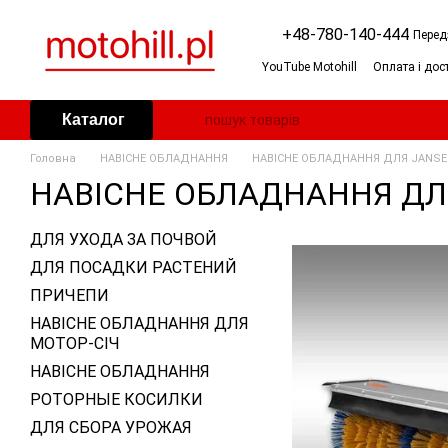
Перейти до основного контенту
+48-780-140-444
Перед
YouTube Motohill
Оплата і дос
Угода користувача
Умови г
Косарка-мульчер (мульчер до 
Каталог
Дровокол: горизонтальний чи
Генератор (агрегат) для дому:
Головна
НАВІСНЕ ОБЛАДНАННЯ
НАВІСНЕ ОБЛАДНАННЯ ДЛЯ JANSE
Бензиновий снігоприбирач: я
НАВІСНЕ ОБЛАДНАННЯ ДЛ
ДЛЯ УХОДА ЗА ПОЧВОЙ
ДЛЯ ПОСАДКИ РАСТЕНИЙ
ПРИЧЕПИ
НАВІСНЕ ОБЛАДНАННЯ ДЛЯ
МОТОР-СІЧ
НАВІСНЕ ОБЛАДНАННЯ
РОТОРНЫЕ КОСИЛКИ
ДЛЯ СБОРА УРОЖАЯ