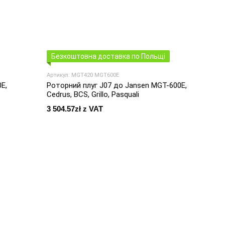
Безкоштовна доставка по Польщі
Артикул: MGT420 MGT600E
E,
Роторний плуг J07 до Jansen MGT-600E,
Cedrus, BCS, Grillo, Pasquali
3 504.57zł z VAT