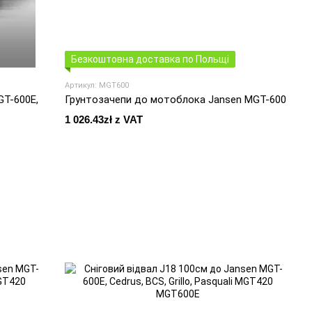
Безкоштовна доставка по Польщі
Артикул: MGT600
GT-600E,
Грунтозачепи до мотоблока Jansen MGT-600
1 026.43zł z VAT