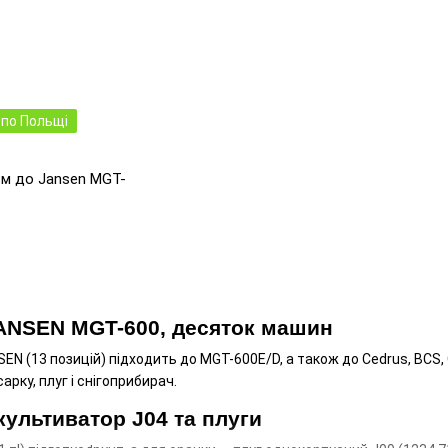
по Польщі
см дo Jansen MGT-
ANSEN MGT-600, десяток машин
N (13 позицій) підходить до MGT-600E/D, а також до Cedrus, BCS, 
арку, плуг і снігоприбирач.
культиватор J04 та плуги