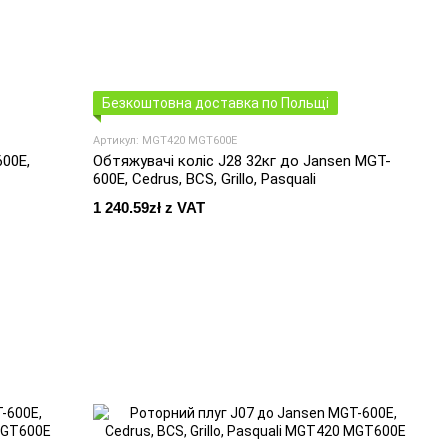
Безкоштовна доставка по Польщі
Артикул: MGT420 MGT600E
00E,
Обтяжувачі коліс J28 32кг до Jansen MGT-
600E, Cedrus, BCS, Grillo, Pasquali
1 240.59zł z VAT