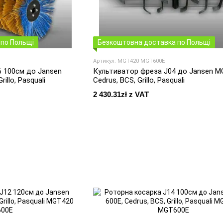
по Польщі
Безкоштовна доставка по Польщі
Артикул: MGT420 MGT600E
6 100см до Jansen
Культиватор фреза J04 до Jansen M
rillo, Pasquali
Cedrus, BCS, Grillo, Pasquali
2 430.31zł z VAT