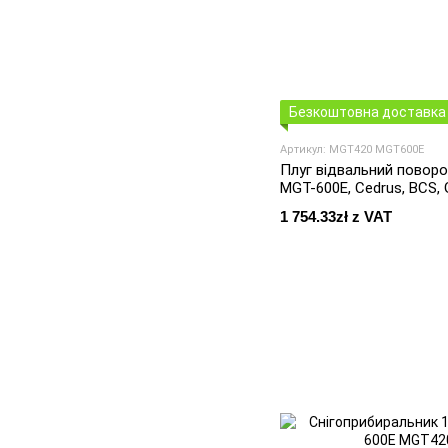
Безкоштовна доставка 
Артикул: MGT420 MGT600E
Плуг відвальний поворо
MGT-600E, Cedrus, BCS, Gr
1 754.33zł z VAT