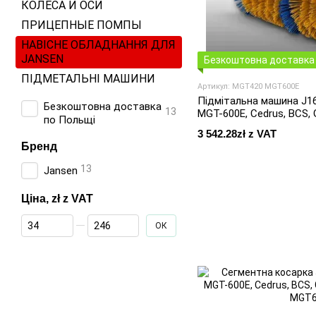
КОЛЕСА И ОСИ
ПРИЦЕПНЫЕ ПОМПЫ
НАВІСНЕ ОБЛАДНАННЯ ДЛЯ
JANSEN
Безкоштовна доставка 
ПІДМЕТАЛЬНІ МАШИНИ
Артикул: MGT420 MGT600E
Підмітальна машина J1
Безкоштовна доставка
13
MGT-600E, Cedrus, BCS, G
по Польщі
3 542.28zł z VAT
Бренд
13
Jansen
Ціна, zł z VAT
Від Ціна, zł z VAT
До Ціна, zł z VAT
ОК