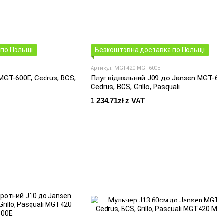
по Польщі
Безкоштовна доставка по Польщі
Артикул: MGT420 MGT600E
MGT-600E, Cedrus, BCS,
Плуг відвальний J09 до Jansen MGT-6
Cedrus, BCS, Grillo, Pasquali
1 234.71zł z VAT