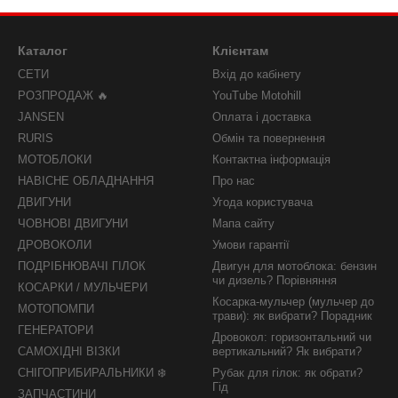
Каталог
Клієнтам
СЕТИ
Вхід до кабінету
РОЗПРОДАЖ 🔥
YouTube Motohill
JANSEN
Оплата і доставка
RURIS
Обмін та повернення
МОТОБЛОКИ
Контактна інформація
НАВІСНЕ ОБЛАДНАННЯ
Про нас
ДВИГУНИ
Угода користувача
ЧОВНОВІ ДВИГУНИ
Мапа сайту
ДРОВОКОЛИ
Умови гарантії
ПОДРІБНЮВАЧІ ГІЛОК
Двигун для мотоблока: бензин
чи дизель? Порівняння
КОСАРКИ / МУЛЬЧЕРИ
Косарка-мульчер (мульчер до
МОТОПОМПИ
трави): як вибрати? Порадник
ГЕНЕРАТОРИ
Дровокол: горизонтальний чи
САМОХІДНІ ВІЗКИ
вертикальний? Як вибрати?
СНІГОПРИБИРАЛЬНИКИ ❄️
Рубак для гілок: як обрати?
Гід
ЗАПЧАСТИНИ