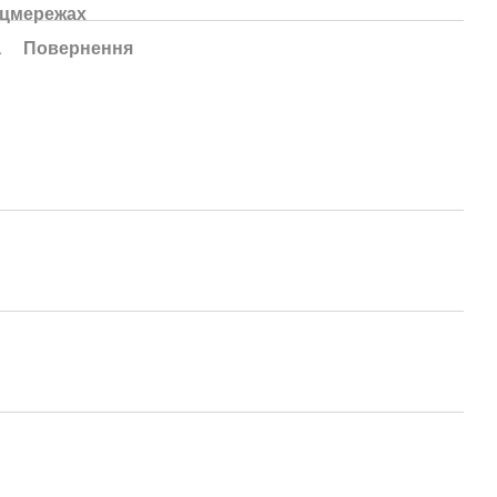
оцмережах
а
Повернення