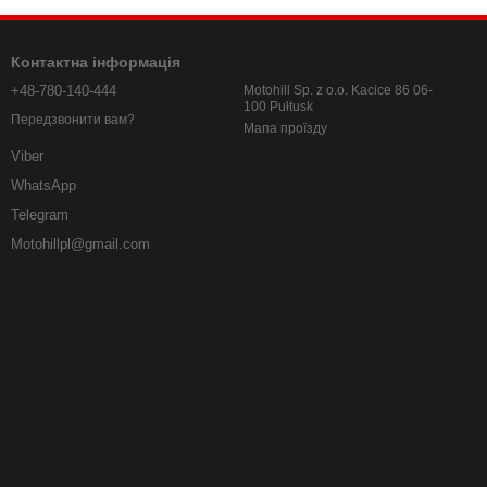
Контактна інформація
+48-780-140-444
Motohill Sp. z o.o. Kacice 86 06-
100 Pułtusk
Передзвонити вам?
Мапа проїзду
Viber
WhatsApp
Telegram
Motohillpl@gmail.com