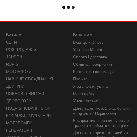
Каталог
Клієнтам
СЕТИ
Вхід до кабінету
РОЗПРОДАЖ 🔥
YouTube Motohill
JANSEN
Оплата і доставка
RURIS
Обмін та повернення
МОТОБЛОКИ
Контактна інформація
НАВІСНЕ ОБЛАДНАННЯ
Про нас
ДВИГУНИ
Угода користувача
ЧОВНОВІ ДВИГУНИ
Мапа сайту
ДРОВОКОЛИ
Умови гарантії
ПОДРІБНЮВАЧІ ГІЛОК
Двигун для мотоблока: бензин
чи дизель? Порівняння
КОСАРКИ / МУЛЬЧЕРИ
Косарка-мульчер (мульчер до
МОТОПОМПИ
трави): як вибрати? Порадник
ГЕНЕРАТОРИ
Дровокол: горизонтальний чи