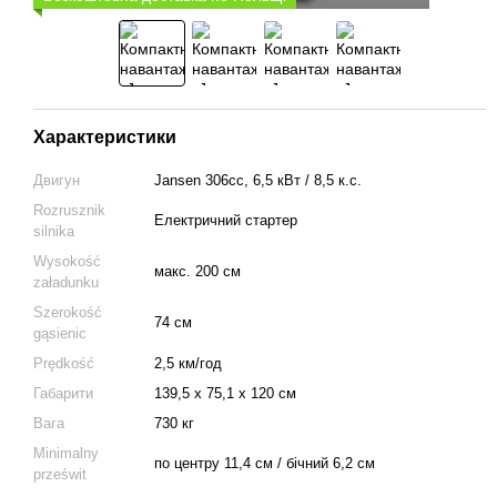
Характеристики
Двигун
Jansen 306cc, 6,5 кВт / 8,5 к.с.
Rozrusznik
Електричний стартер
silnika
Wysokość
макс. 200 см
załadunku
Szerokość
74 см
gąsienic
Prędkość
2,5 км/год
Габарити
139,5 x 75,1 x 120 см
Вага
730 кг
Minimalny
по центру 11,4 см / бічний 6,2 см
prześwit