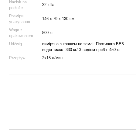
Nacisk na
32 кПа
podłoże
Розміри
146 x 79 x 130 cм
упакування
Waga z
800 кг
opakowaniem
Udźwig
виміряна з ковшем на землі: Противага БЕЗ
водія: макс. 330 кг/ З водієм прибл. 450 кг
Przepływ
2x15 л/мин