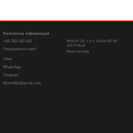
Контактна інформація
+48-780-140-444
Motohill Sp. z o.o. Kacice 86 06-
100 Pułtusk
Передзвонити вам?
Мапа проїзду
Viber
WhatsApp
Telegram
Motohillpl@gmail.com