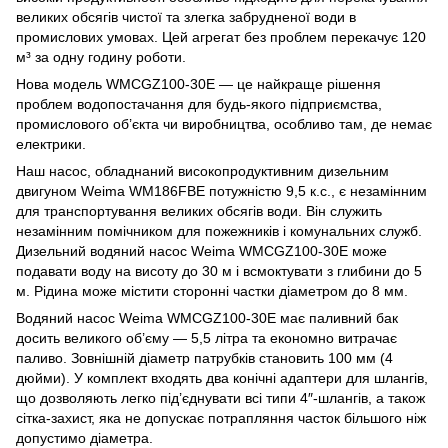
великих обсягів чистої та злегка забрудненої води в
промислових умовах. Цей агрегат без проблем перекачує 120
м³ за одну годину роботи.
Нова модель WMCGZ100-30E — це найкраще рішення
проблем водопостачання для будь-якого підприємства,
промислового об’єкта чи виробництва, особливо там, де немає
електрики.
Наш насос, обладнаний високопродуктивним дизельним
двигуном Weima WM186FBЕ потужністю 9,5 к.с., є незамінним
для транспортування великих обсягів води. Він служить
незамінним помічником для пожежників і комунальних служб.
Дизельний водяний насос Weima WMCGZ100-30E може
подавати воду на висоту до 30 м і всмоктувати з глибини до 5
м. Рідина може містити сторонні частки діаметром до 8 мм.
Водяний насос Weima WMCGZ100-30E має паливний бак
досить великого об’єму — 5,5 літра та економно витрачає
паливо. Зовнішній діаметр патрубків становить 100 мм (4
дюйми). У комплект входять два конічні адаптери для шлангів,
що дозволяють легко під’єднувати всі типи 4″-шлангів, а також
сітка-захист, яка не допускає потрапляння часток більшого ніж
допустимо діаметра.