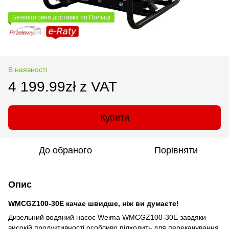
Безкоштовна доставка по Польщі
В наявності
4 199.99zł z VAT
Купити
До обраного
Порівняти
Опис
WMCGZ100-30E качає швидше, ніж ви думаєте!
Дизельний водяний насос Weima WMCGZ100-30E завдяки
високій продуктивності особливо підходить для перекачування