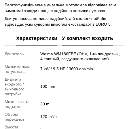
Багатофункціональна дизельна мотопомпа відповідає всім
вимогам і завжди працює надійно в польових умовах.
Двигун насоса не лише надійний, а й екологічний! Він
відповідає усім суворим вимогам екостандартів EURO 5.
Характеристики
У комплект входить
Двигатель
Weima WM186FBE (OHV, 1-цилиндровый,
4-тактный, воздушного охлаждения)
Максимальна
7 kW / 9,5 HP / 3600 obr/min
потужність
Диаметр
входного /
100 mm
выходного
патрубка
Макс. высота
30 m
подъема
Объём
120 m³/h
перекачки
Высота