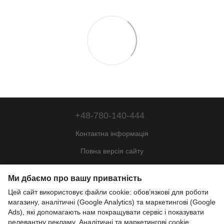
+48-780-140-444
Контактна інформація
Повна версія сайту
Мапа сайту
Ми дбаємо про вашу приватність
© 2022—2026
Цей сайт використовує файли cookie: обов’язкові для роботи
Motohill Poland
магазину, аналітичні (Google Analytics) та маркетингові (Google
Pl
Укр
Рус
Eng
Ads), які допомагають нам покращувати сервіс і показувати
релевантну рекламу. Аналітичні та маркетингові cookie