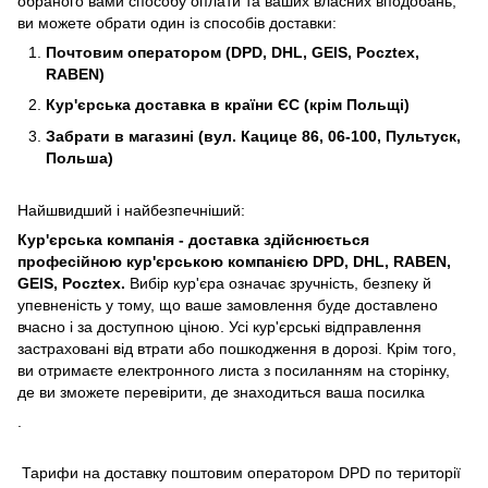
обраного вами способу оплати та ваших власних вподобань,
ви можете обрати один із способів доставки:
Почтовим оператором (DPD, DHL, GEIS, Pocztex,
RABEN)
Кур'єрська доставка в країни ЄС (крім Польщі)
Забрати в магазині (вул. Кацице 86, 06-100, Пультуск,
Польша)
Найшвидший і найбезпечніший:
Кур'єрська компанія - доставка здійснюється
професійною кур'єрською компанією DPD, DHL, RABEN,
GEIS, Pocztex.
Вибір кур'єра означає зручність, безпеку й
упевненість у тому, що ваше замовлення буде доставлено
вчасно і за доступною ціною. Усі кур'єрські відправлення
застраховані від втрати або пошкодження в дорозі. Крім того,
ви отримаєте електронного листа з посиланням на сторінку,
де ви зможете перевірити, де знаходиться ваша посилка
.
Тарифи на доставку поштовим оператором DPD по території