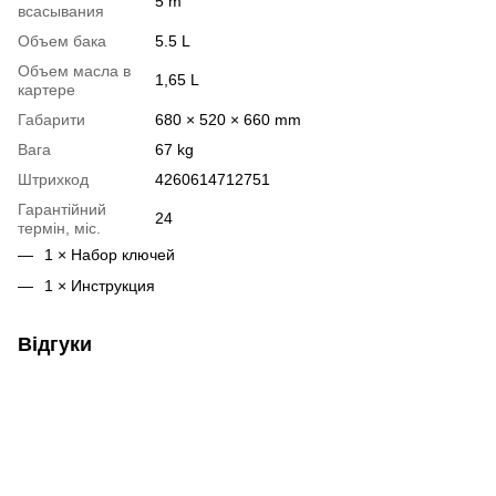
5 m
всасывания
Объем бака
5.5 L
Объем масла в
1,65 L
картере
Габарити
680 × 520 × 660 mm
Вага
67 kg
Штрихкод
4260614712751
Гарантійний
24
термін, міс.
1 × Набор ключей
1 × Инструкция
Відгуки