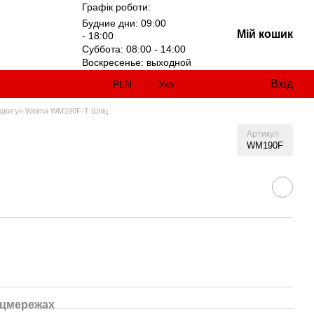
Графік роботи:
Будние дни: 09:00
Мій кошик
- 18:00
Суббота: 08:00 - 14:00
Воскресенье: выходной
Вхід
PLN
Укр
 двигун Weima WM190F-T Шліц
Артикул
WM190F
оцмережах