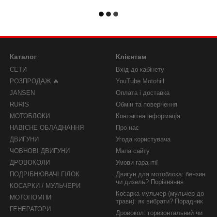
Каталог
Клієнтам
СЕТИ
Вхід до кабінету
РОЗПРОДАЖ 🔥
YouTube Motohill
JANSEN
Оплата і доставка
RURIS
Обмін та повернення
МОТОБЛОКИ
Контактна інформація
НАВІСНЕ ОБЛАДНАННЯ
Про нас
ДВИГУНИ
Угода користувача
ЧОВНОВІ ДВИГУНИ
Мапа сайту
ДРОВОКОЛИ
Умови гарантії
ПОДРІБНЮВАЧІ ГІЛОК
Двигун для мотоблока: бензин
чи дизель? Порівняння
КОСАРКИ / МУЛЬЧЕРИ
Косарка-мульчер (мульчер до
МОТОПОМПИ
трави): як вибрати? Порадник
ГЕНЕРАТОРИ
Дровокол: горизонтальний чи