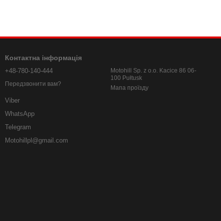
Контактна інформація
+48-780-140-444
Motohill Sp. z o.o. Kacice 86 06-
100 Pułtusk
Передзвонити вам?
Мапа проїзду
Viber
WhatsApp
Telegram
Motohillpl@gmail.com