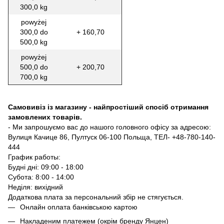
300,0 kg
powyżej
300,0 do
+ 160,70
500,0 kg
powyżej
500,0 do
+ 200,70
700,0 kg
Самовивіз із магазину - найпростіший спосіб отримання
замовлених товарів.
- Ми запрошуємо вас до нашого головного офісу за адресою:
Вулиця Качице 86, Пултуск 06-100 Польща, ТЕЛ- +48-780-140-
444
График работы:
Будні дні: 09:00 - 18:00
Субота: 8:00 - 14:00
Неділя: вихідний
Додаткова плата за персональний збір не стягується.
Онлайн оплата банківською картою
Накладеним платежем (окрім бренду Янцен)