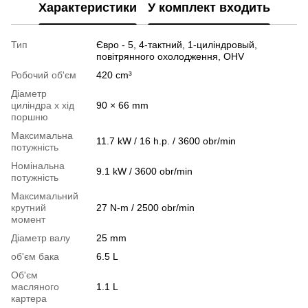
Характеристики
У комплект входить
Тип
Євро - 5, 4-тактний, 1-циліндровый,
повітрянного охолодження, OHV
Робочий об'єм
420 cm³
Діаметр
циліндра х хід
90 × 66 mm
поршню
Максимальна
11.7 kW / 16 h.p. / 3600 obr/min
потужність
Номінальна
9.1 kW / 3600 obr/min
потужність
Максимальний
крутний
27 N-m / 2500 obr/min
момент
Діаметр валу
25 mm
об'єм бака
6.5 L
Об'єм
масляного
1.1 L
картера