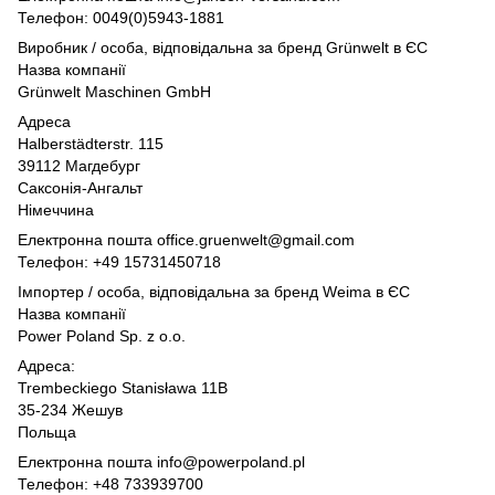
Телефон: 0049(0)5943-1881
Виробник / особа, відповідальна за бренд Grünwelt в ЄС
Назва компанії
Grünwelt Maschinen GmbH
Адреса
Halberstädterstr. 115
39112 Магдебург
Саксонія-Ангальт
Німеччина
Електронна пошта office.gruenwelt@gmail.com
Телефон: +49 15731450718
Імпортер / особа, відповідальна за бренд Weima в ЄС
Назва компанії
Power Poland Sp. z o.o.
Адреса:
Trembeckiego Stanisława 11B
35-234 Жешув
Польща
Електронна пошта info@powerpoland.pl
Телефон: +48 733939700