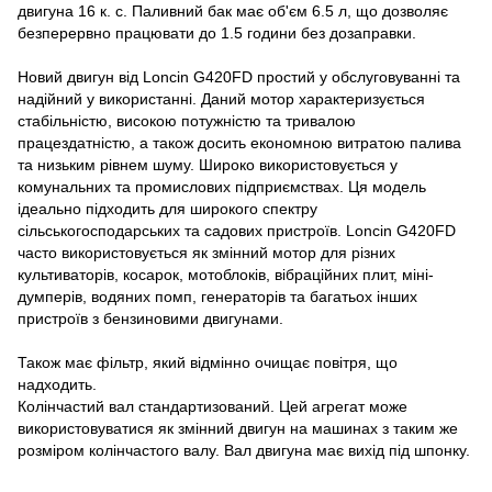
двигуна 16 к. с. Паливний бак має об'єм 6.5 л, що дозволяє
безперервно працювати до 1.5 години без дозаправки.
Новий двигун від Loncin G420FD простий у обслуговуванні та
надійний у використанні. Даний мотор характеризується
стабільністю, високою потужністю та тривалою
працездатністю, а також досить економною витратою палива
та низьким рівнем шуму. Широко використовується у
комунальних та промислових підприємствах. Ця модель
ідеально підходить для широкого спектру
сільськогосподарських та садових пристроїв. Loncin G420FD
часто використовується як змінний мотор для різних
культиваторів, косарок, мотоблоків, вібраційних плит, міні-
думперів, водяних помп, генераторів та багатьох інших
пристроїв з бензиновими двигунами.
Також має фільтр, який відмінно очищає повітря, що
надходить.
Колінчастий вал стандартизований. Цей агрегат може
використовуватися як змінний двигун на машинах з таким же
розміром колінчастого валу. Вал двигуна має вихід під шпонку.