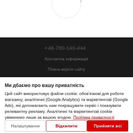
+48-780-140-444
Контактна інформація
Повна версія сайту
Мапа сайту
Ми дбаємо про вашу приватність
© 2022—2026
Цей сайт використовує файли cookie: обов’язкові для роботи
Motohill Poland
магазину, аналітичні (Google Analytics) та маркетингові (Google
Pl
Укр
Рус
Eng
Ads), які допомагають нам покращувати сервіс і показувати
релевантну рекламу. Аналітичні та маркетингові cookie
увімкнемо лише за вашою згодою.
Політика приватності
Інтернет-магазин створений з Хорошоп
Налаштування
Відхилити
Прийняти всі
Налаштування файлів cookie