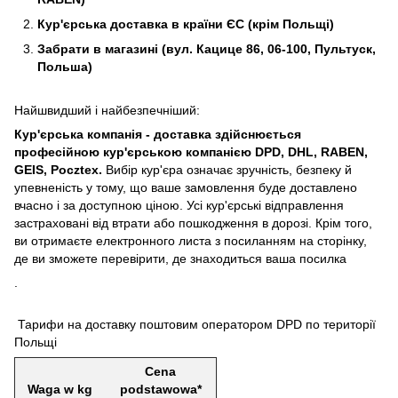
Кур'єрська доставка в країни ЄС (крім Польщі)
Забрати в магазині (вул. Кацице 86, 06-100, Пультуск,
Польша)
Найшвидший і найбезпечніший:
Кур'єрська компанія - доставка здійснюється
професійною кур'єрською компанією DPD, DHL, RABEN,
GEIS, Pocztex.
Вибір кур'єра означає зручність, безпеку й
упевненість у тому, що ваше замовлення буде доставлено
вчасно і за доступною ціною. Усі кур'єрські відправлення
застраховані від втрати або пошкодження в дорозі. Крім того,
ви отримаєте електронного листа з посиланням на сторінку,
де ви зможете перевірити, де знаходиться ваша посилка
.
Тарифи на доставку поштовим оператором DPD по території
Польщі
Cena
Waga w kg
podstawowa*