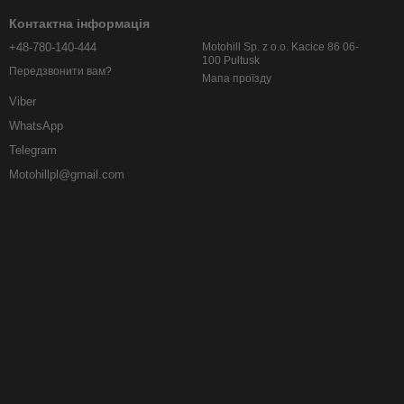
Контактна інформація
+48-780-140-444
Motohill Sp. z o.o. Kacice 86 06-
100 Pułtusk
Передзвонити вам?
Мапа проїзду
Viber
WhatsApp
Telegram
Motohillpl@gmail.com