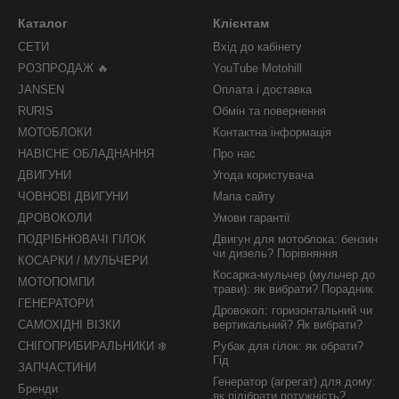
Каталог
Клієнтам
СЕТИ
Вхід до кабінету
РОЗПРОДАЖ 🔥
YouTube Motohill
JANSEN
Оплата і доставка
RURIS
Обмін та повернення
МОТОБЛОКИ
Контактна інформація
НАВІСНЕ ОБЛАДНАННЯ
Про нас
ДВИГУНИ
Угода користувача
ЧОВНОВІ ДВИГУНИ
Мапа сайту
ДРОВОКОЛИ
Умови гарантії
ПОДРІБНЮВАЧІ ГІЛОК
Двигун для мотоблока: бензин
чи дизель? Порівняння
КОСАРКИ / МУЛЬЧЕРИ
Косарка-мульчер (мульчер до
МОТОПОМПИ
трави): як вибрати? Порадник
ГЕНЕРАТОРИ
Дровокол: горизонтальний чи
САМОХІДНІ ВІЗКИ
вертикальний? Як вибрати?
СНІГОПРИБИРАЛЬНИКИ ❄️
Рубак для гілок: як обрати?
Гід
ЗАПЧАСТИНИ
Генератор (агрегат) для дому:
Бренди
як підібрати потужність?