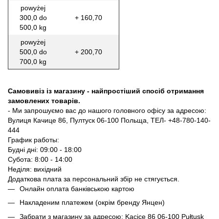
powyżej
300,0 do
+ 160,70
500,0 kg
powyżej
500,0 do
+ 200,70
700,0 kg
Самовивіз із магазину - найпростіший спосіб отримання
замовлених товарів.
- Ми запрошуємо вас до нашого головного офісу за адресою:
Вулиця Качице 86, Пултуск 06-100 Польща, ТЕЛ- +48-780-140-
444
График работы:
Будні дні: 09:00 - 18:00
Субота: 8:00 - 14:00
Неділя: вихідний
Додаткова плата за персональний збір не стягується.
Онлайн оплата банківською картою
Накладеним платежем (окрім бренду Янцен)
Забрати з магазину за адресою: Kacice 86 06-100 Pułtusk