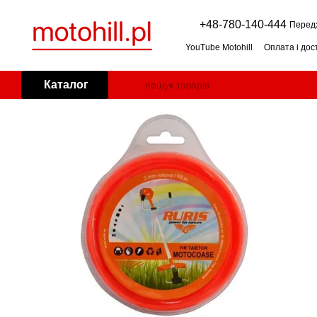
Перейти до основного контенту
+48-780-140-444
Перед
YouTube Motohill
Оплата і дос
Угода користувача
Умови га
Косарка-мульчер (мульчер до 
Каталог
Дровокол: горизонтальний чи
Генератор (агрегат) для дому
Бензиновий снігоприбирач: я