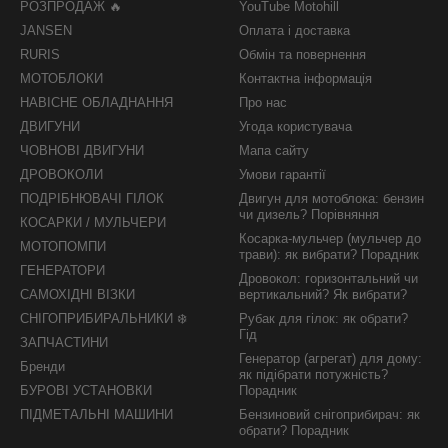
РОЗПРОДАЖ 🔥
YouTube Motohill
JANSEN
Оплата і доставка
RURIS
Обмін та повернення
МОТОБЛОКИ
Контактна інформація
НАВІСНЕ ОБЛАДНАННЯ
Про нас
ДВИГУНИ
Угода користувача
ЧОВНОВІ ДВИГУНИ
Мапа сайту
ДРОВОКОЛИ
Умови гарантії
ПОДРІБНЮВАЧІ ГІЛОК
Двигун для мотоблока: бензин
чи дизель? Порівняння
КОСАРКИ / МУЛЬЧЕРИ
Косарка-мульчер (мульчер до
МОТОПОМПИ
трави): як вибрати? Порадник
ГЕНЕРАТОРИ
Дровокол: горизонтальний чи
САМОХІДНІ ВІЗКИ
вертикальний? Як вибрати?
СНІГОПРИБИРАЛЬНИКИ ❄️
Рубак для гілок: як обрати?
Гід
ЗАПЧАСТИНИ
Генератор (агрегат) для дому:
Бренди
як підібрати потужність?
БУРОВІ УСТАНОВКИ
Порадник
ПІДМЕТАЛЬНІ МАШИНИ
Бензиновий снігоприбирач: як
обрати? Порадник