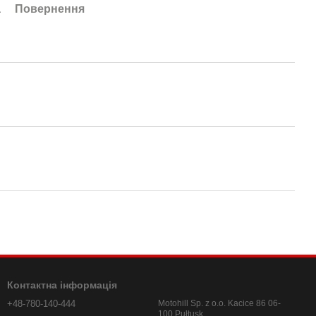
а
Повернення
Контактна інформація
+48-780-140-444
Motohill Sp. z o.o. Kacice 86 06-
100 Pułtusk