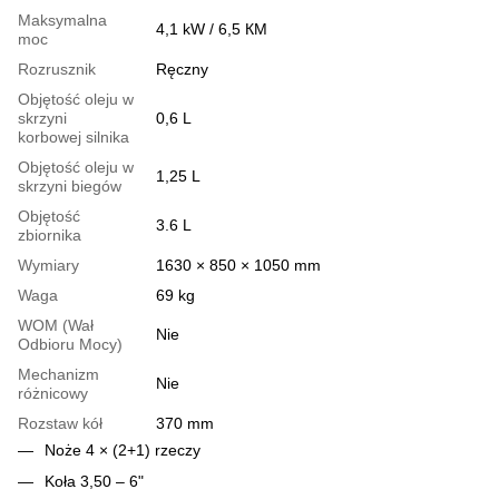
Maksymalna
4,1 kW / 6,5 КМ
moc
Rozrusznik
Ręczny
Objętość oleju w
skrzyni
0,6 L
korbowej silnika
Objętość oleju w
1,25 L
skrzyni biegów
Objętość
3.6 L
zbiornika
Wymiary
1630 × 850 × 1050 mm
Waga
69 kg
WOM (Wał
Nie
Odbioru Mocy)
Mechanizm
Nie
różnicowy
Rozstaw kół
370 mm
Noże 4 × (2+1) rzeczy
Koła 3,50 – 6"