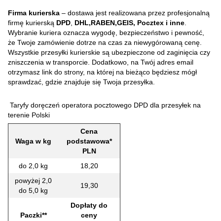
Firma kurierska
– dostawa jest realizowana przez profesjonalną
firmę kurierską
DPD
,
DHL,RABEN,GEIS, Pocztex i inne
.
Wybranie kuriera oznacza wygodę, bezpieczeństwo i pewność,
że Twoje zamówienie dotrze na czas za niewygórowaną cenę.
Wszystkie przesyłki kurierskie są ubezpieczone od zaginięcia czy
zniszczenia w transporcie. Dodatkowo, na Twój adres email
otrzymasz link do strony, na której na bieżąco będziesz mógł
sprawdzać, gdzie znajduje się Twoja przesyłka.
Taryfy doręczeń operatora pocztowego DPD dla przesyłek na
terenie Polski
Cena
Waga w kg
podstawowa*
PLN
do 2,0 kg
18,20
powyżej 2,0
19,30
do 5,0 kg
Dopłaty do
Paczki**
ceny