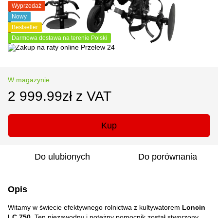
Wyprzedaż
Nowy
Bestseller
Darmowa dostawa na terenie Polski
W magazynie
2 999.99zł z VAT
Kup
Do ulubionych
Do porównania
Opis
Witamy w świecie efektywnego rolnictwa z kultywatorem
Loncin
LC 750
. Ten niezawodny i potężny pomocnik został stworzony,