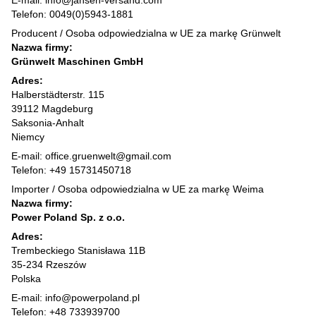
E-mail: info@jansen-versand.com
Telefon: 0049(0)5943-1881
Producent / Osoba odpowiedzialna w UE za markę Grünwelt
Nazwa firmy:
Grünwelt Maschinen GmbH
Adres:
Halberstädterstr. 115
39112 Magdeburg
Saksonia-Anhalt
Niemcy
E-mail: office.gruenwelt@gmail.com
Telefon: +49 15731450718
Importer / Osoba odpowiedzialna w UE za markę Weima
Nazwa firmy:
Power Poland Sp. z o.o.
Adres:
Trembeckiego Stanisława 11B
35-234 Rzeszów
Polska
E-mail: info@powerpoland.pl
Telefon: +48 733939700