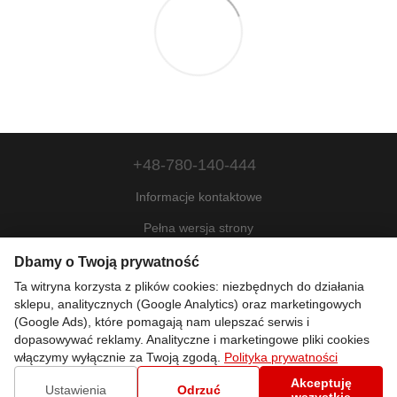
+48-780-140-444
Informacje kontaktowe
Pełna wersja strony
Mapa strony
Dbamy o Twoją prywatność
Ta witryna korzysta z plików cookies: niezbędnych do działania
© 2022—2026
sklepu, analitycznych (Google Analytics) oraz marketingowych
Motohill Poland
(Google Ads), które pomagają nam ulepszać serwis i
Pl
Укр
Рус
Eng
dopasowywać reklamy. Analityczne i marketingowe pliki cookies
włączymy wyłącznie za Twoją zgodą.
Polityka prywatności
Akceptuję
Sklep internetowy zbudowany z Horoshop
Ustawienia
Odrzuć