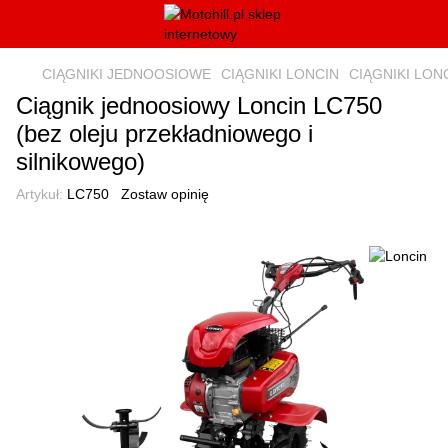
CIĄGNIKI JEDNOOSIOWE
CIĄGNIKI LONCIN
CIĄGNIKI LONC
Ciągnik jednoosiowy Loncin LC750
(bez oleju przekładniowego i
silnikowego)
Artykuł:
LC750
Zostaw opinię