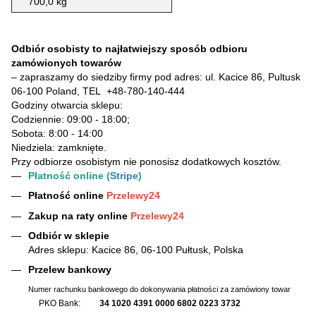
700,0 kg
Odbiór osobisty to najłatwiejszy sposób odbioru
zamówionych towarów
– zapraszamy do siedziby firmy pod adres: ul. Kacice 86, Pultusk
06-100 Poland, TEL
+48-780-140-444
Godziny otwarcia sklepu:
Codziennie: 09:00 - 18:00;
Sobota: 8:00 - 14:00
Niedziela: zamknięte.
Przy odbiorze osobistym nie ponosisz dodatkowych kosztów.
Płatność online (
Stripe
)
Płatność online
Przelewy24
Zakup na raty online
Przelewy24
Odbiór w sklepie
Adres sklepu: Kacice 86, 06-100 Pułtusk, Polska
Przelew bankowy
Numer rachunku bankowego do dokonywania płatności za zamówiony towar
PKO Bank:
34 1020 4391 0000 6802 0223 3732