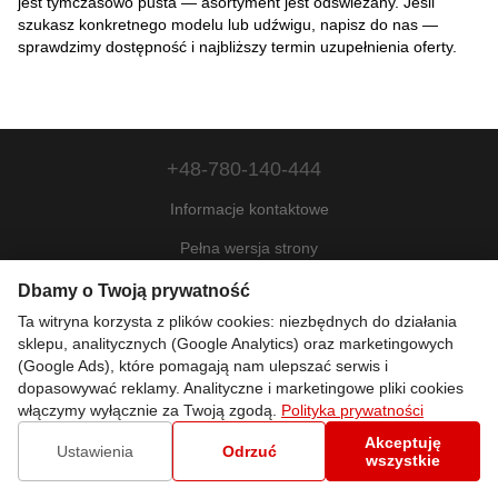
jest tymczasowo pusta — asortyment jest odświeżany. Jeśli
szukasz konkretnego modelu lub udźwigu, napisz do nas —
sprawdzimy dostępność i najbliższy termin uzupełnienia oferty.
+48-780-140-444
Informacje kontaktowe
Pełna wersja strony
Mapa strony
Dbamy o Twoją prywatność
Ta witryna korzysta z plików cookies: niezbędnych do działania
© 2022—2026
sklepu, analitycznych (Google Analytics) oraz marketingowych
Motohill Poland
(Google Ads), które pomagają nam ulepszać serwis i
Pl
Укр
Рус
Eng
dopasowywać reklamy. Analityczne i marketingowe pliki cookies
włączymy wyłącznie za Twoją zgodą.
Polityka prywatności
Akceptuję
Sklep internetowy zbudowany z Horoshop
Ustawienia
Odrzuć
wszystkie
Ustawienia plików cookie