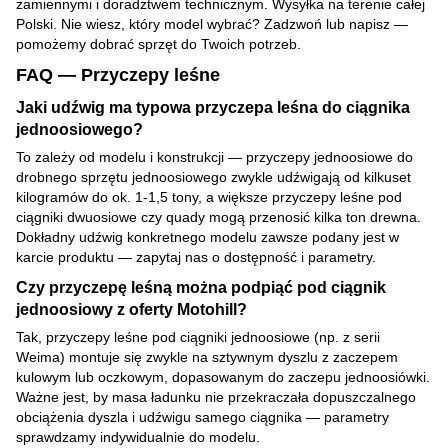
zamiennymi i doradztwem technicznym. Wysyłka na terenie całej
Polski. Nie wiesz, który model wybrać? Zadzwoń lub napisz —
pomożemy dobrać sprzęt do Twoich potrzeb.
FAQ — Przyczepy leśne
Jaki udźwig ma typowa przyczepa leśna do ciągnika
jednoosiowego?
To zależy od modelu i konstrukcji — przyczepy jednoosiowe do
drobnego sprzętu jednoosiowego zwykle udźwigają od kilkuset
kilogramów do ok. 1-1,5 tony, a większe przyczepy leśne pod
ciągniki dwuosiowe czy quady mogą przenosić kilka ton drewna.
Dokładny udźwig konkretnego modelu zawsze podany jest w
karcie produktu — zapytaj nas o dostępność i parametry.
Czy przyczepę leśną można podpiąć pod ciągnik
jednoosiowy z oferty Motohill?
Tak, przyczepy leśne pod ciągniki jednoosiowe (np. z serii
Weima) montuje się zwykle na sztywnym dyszlu z zaczepem
kulowym lub oczkowym, dopasowanym do zaczepu jednoosiówki.
Ważne jest, by masa ładunku nie przekraczała dopuszczalnego
obciążenia dyszla i udźwigu samego ciągnika — parametry
sprawdzamy indywidualnie do modelu.