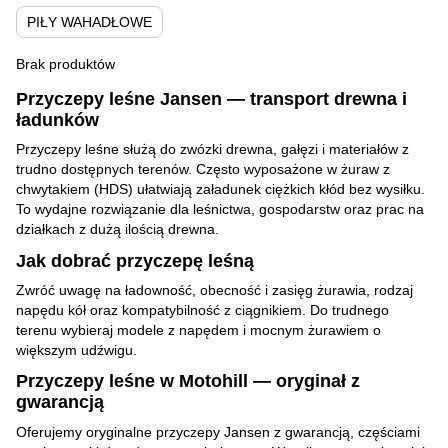
PIŁY WAHADŁOWE
Brak produktów
Przyczepy leśne Jansen — transport drewna i
ładunków
Przyczepy leśne służą do zwózki drewna, gałęzi i materiałów z
trudno dostępnych terenów. Często wyposażone w żuraw z
chwytakiem (HDS) ułatwiają załadunek ciężkich kłód bez wysiłku.
To wydajne rozwiązanie dla leśnictwa, gospodarstw oraz prac na
działkach z dużą ilością drewna.
Jak dobrać przyczepę leśną
Zwróć uwagę na ładowność, obecność i zasięg żurawia, rodzaj
napędu kół oraz kompatybilność z ciągnikiem. Do trudnego
terenu wybieraj modele z napędem i mocnym żurawiem o
większym udźwigu.
Przyczepy leśne w Motohill — oryginał z
gwarancją
Oferujemy oryginalne przyczepy Jansen z gwarancją, częściami