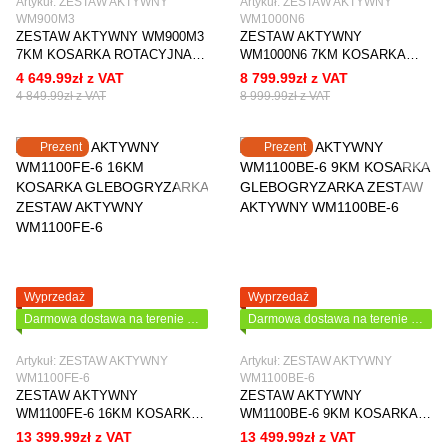
Artykuł: ZESTAW AKTYWNY
Artykuł: ZESTAW AKTYWNY
WM900M3
WM1000N6
ZESTAW AKTYWNY WM900M3
ZESTAW AKTYWNY
7KM KOSARKA ROTACYJNA
WM1000N6 7KM KOSARKA
NOŻE
ROTACYJNA NOŻE
4 649.99zł z VAT
8 799.99zł z VAT
4 849.99zł z VAT
8 999.99zł z VAT
Prezent
Prezent
Wyprzedaż
Wyprzedaż
Darmowa dostawa na terenie Polski
Darmowa dostawa na terenie Polski
Artykuł: ZESTAW AKTYWNY
Artykuł: ZESTAW AKTYWNY
WM1100FE-6
WM1100BE-6
ZESTAW AKTYWNY
ZESTAW AKTYWNY
WM1100FE-6 16KM KOSARKA
WM1100BE-6 9KM KOSARKA
GLEBOGRYZARKA
GLEBOGRYZARKA
13 399.99zł z VAT
13 499.99zł z VAT