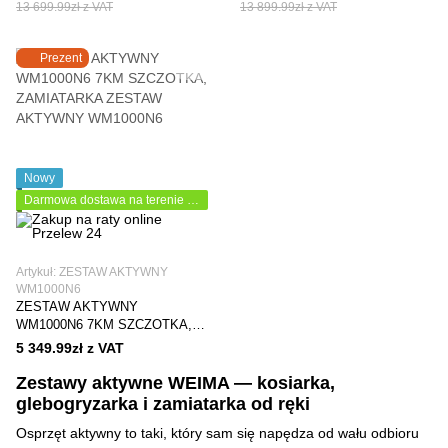
13 699.99zł z VAT
13 899.99zł z VAT
Prezent
Nowy
Darmowa dostawa na terenie Polski
Artykuł: ZESTAW AKTYWNY
WM1000N6
ZESTAW AKTYWNY
WM1000N6 7KM SZCZOTKA,
ZAMIATARKA
5 349.99zł z VAT
Zestawy aktywne WEIMA — kosiarka,
glebogryzarka i zamiatarka od ręki
Osprzęt aktywny to taki, który sam się napędza od wału odbioru