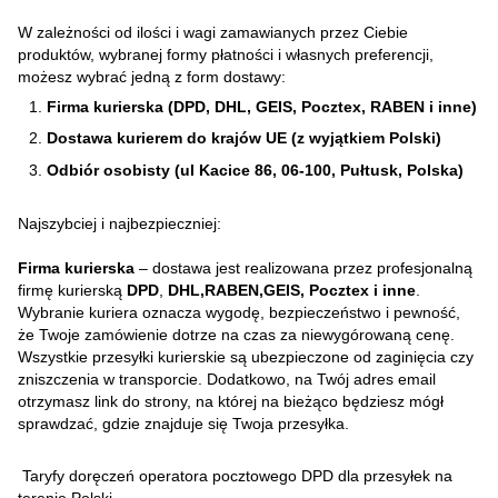
W zależności od ilości i wagi zamawianych przez Ciebie
produktów, wybranej formy płatności i własnych preferencji,
możesz wybrać jedną z form dostawy:
Firma kurierska (DPD, DHL, GEIS, Pocztex, RABEN i inne)
Dostawa kurierem do krajów UE (z wyjątkiem Polski)
Odbiór osobisty (ul Kacice 86, 06-100, Pułtusk, Polska)
Najszybciej i najbezpieczniej:
Firma kurierska
– dostawa jest realizowana przez profesjonalną
firmę kurierską
DPD
,
DHL,RABEN,GEIS, Pocztex i inne
.
Wybranie kuriera oznacza wygodę, bezpieczeństwo i pewność,
że Twoje zamówienie dotrze na czas za niewygórowaną cenę.
Wszystkie przesyłki kurierskie są ubezpieczone od zaginięcia czy
zniszczenia w transporcie. Dodatkowo, na Twój adres email
otrzymasz link do strony, na której na bieżąco będziesz mógł
sprawdzać, gdzie znajduje się Twoja przesyłka.
Taryfy doręczeń operatora pocztowego DPD dla przesyłek na