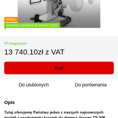
Wideo
Darmowa dostawa na terenie Polski
W magazynie
13 740.10zł z VAT
Kup
Do ulubionych
Do porównania
Opis
Tutaj oferujemy Państwu jeden z naszych najnowszych
modeli z asortymentu łuparek do drewna Jansen TS-30K.