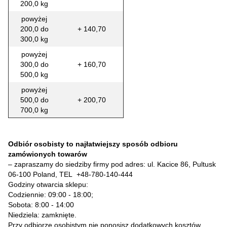
200,0 kg
powyżej
200,0 do
+ 140,70
300,0 kg
powyżej
300,0 do
+ 160,70
500,0 kg
powyżej
500,0 do
+ 200,70
700,0 kg
Odbiór osobisty to najłatwiejszy sposób odbioru
zamówionych towarów
– zapraszamy do siedziby firmy pod adres: ul. Kacice 86, Pultusk
06-100 Poland, TEL
+48-780-140-444
Godziny otwarcia sklepu:
Codziennie: 09:00 - 18:00;
Sobota: 8:00 - 14:00
Niedziela: zamknięte.
Przy odbiorze osobistym nie ponosisz dodatkowych kosztów.