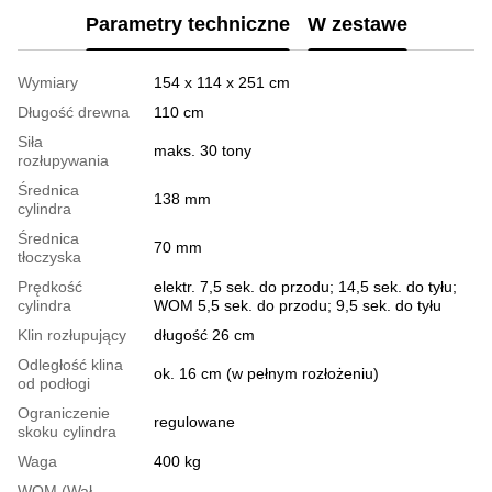
Parametry techniczne
W zestawe
Wymiary
154 x 114 x 251 cm
Długość drewna
110 cm
Siła
maks. 30 tony
rozłupywania
Średnica
138 mm
cylindra
Średnica
70 mm
tłoczyska
Prędkość
elektr. 7,5 sek. do przodu; 14,5 sek. do tyłu;
cylindra
WOM 5,5 sek. do przodu; 9,5 sek. do tyłu
Klin rozłupujący
długość 26 cm
Odległość klina
ok. 16 cm (w pełnym rozłożeniu)
od podłogi
Ograniczenie
regulowane
skoku cylindra
Waga
400 kg
WOM (Wał