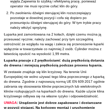
wyjęta.Zapewnia to szybką i efektywną pracę, ponieważ
operator nie musi ręcznie cofać klin do góry.
Po zwolnieniu dźwigni sterującej klin rozszczepiający
pozostaje w dowolnej pozycji i cofa się dopiero po
przesunięciu dźwigni sterującej do góry. W tym trybie pracy
należy włożyć sprężynę.
Łuparka jest zamontowana na 2 kołach, dzięki czemu można ją
przesuwać ręcznie; należy zachować przy tym szczególną
ostrożność ze względu na wagę i zaleca się przenoszenie łuparki
wyłącznie w towarzystwie co najmniej 2 osób. Cylinder można z
łatwością opuścić na wysokość 1,99 metra.
Łuparka pracuje z 2 prędkościami: dużą prędkością dotarcia
do drewna i mniejszą prędkością podczas procesu łupania.
W zestawie znajduje się klin krzyżowy. Na terenie Unii
Europejskiej nie wolno używać tego klina poprzecznego z łuparką
do drewna. Zgodnie z najnowszą normą UE EN 609:2017 ogólnie
zabrania się stosowania klinów poprzecznych lub wielokrotnych
klinów rozłupujących na łuparkach do drewna. Każde użycie klina
krzyżowego odbywa się na własne ryzyko i odpowiedzialność.
UWAGA
: Urządzenie jest dobrze zapakowane i dostarczane
w pozycji stojącej. Na końcowy montaż i uruchomienie