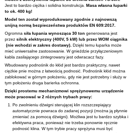
Jest to bardzo ciężka i solidna konstrukcja.
Masa własna łuparki
to ok. 400 kg!
Model ten został wyprodukowany zgodnie z najnowszą
unijną normą bezpieczeństwa produktów EN 609:2017.
Ogromna
siła łupania wynosząca 30 ton
generowana jest
przez
silnik elektryczny (400V, 5 kW) lub przez WOM ciągnika
(nie wchodzi w zakres dostawy).
Dzięki temu łuparka może
mieć uniwersalne zastosowanie. W gnieździe przyłączeniowym
kabla zasilającego zintegrowany jest odwracacz fazy.
Wbudowany podnośnik do kłód jest bardzo praktyczny, nawet
ciężkie pnie można z łatwością podnosić. Podnośnik kłód można
zablokować w górnym położeniu, gdy nie jest potrzebny i służy w
tym położeniu druga barierka ochronna.
Dzięki prostemu mechanizmowi sprężynowemu urządzenie
może pracować w 2 różnych trybach pracy:
Po zwolnieniu dźwigni sterującej klin rozszczepiający
automatycznie powraca do zadanej pozycji (można ją płynnie
zmieniać za pomocą dźwigni). Możliwa jest tu bardzo szybka i
efektywna praca, ponieważ nie trzeba ponownie ręcznie
podnosić klina. W tym trybie pracy sprężyna musi być