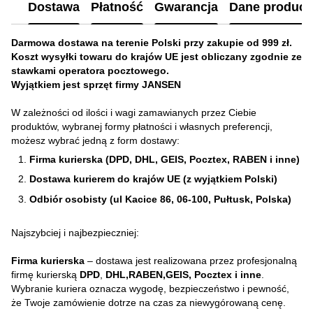
Dostawa
Płatność
Gwarancja
Dane produc
Darmowa dostawa na terenie Polski przy zakupie od 999 zł.
Koszt wysyłki towaru do krajów UE jest obliczany zgodnie ze
stawkami operatora pocztowego.
Wyjątkiem jest sprzęt firmy JANSEN
W zależności od ilości i wagi zamawianych przez Ciebie
produktów, wybranej formy płatności i własnych preferencji,
możesz wybrać jedną z form dostawy:
Firma kurierska (DPD, DHL, GEIS, Pocztex, RABEN i inne)
Dostawa kurierem do krajów UE (z wyjątkiem Polski)
Odbiór osobisty (ul Kacice 86, 06-100, Pułtusk, Polska)
Najszybciej i najbezpieczniej:
Firma kurierska
– dostawa jest realizowana przez profesjonalną
firmę kurierską
DPD
,
DHL,RABEN,GEIS, Pocztex i inne
.
Wybranie kuriera oznacza wygodę, bezpieczeństwo i pewność,
że Twoje zamówienie dotrze na czas za niewygórowaną cenę.