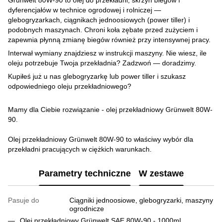
dyferencjałów w technice ogrodowej i rolniczej —
glebogryzarkach, ciągnikach jednoosiowych (power tiller) i
podobnych maszynach. Chroni koła zębate przed zużyciem i
zapewnia płynną zmianę biegów również przy intensywnej pracy.
Interwał wymiany znajdziesz w instrukcji maszyny. Nie wiesz, ile
oleju potrzebuje Twoja przekładnia? Zadzwoń — doradzimy.
Kupiłeś już u nas glebogryzarkę lub power tiller i szukasz
odpowiedniego oleju przekładniowego?
Mamy dla Ciebie rozwiązanie - olej przekładniowy Grünwelt 80W-
90.
Olej przekładniowy Grünwelt 80W-90 to właściwy wybór dla
przekładni pracujących w ciężkich warunkach.
Parametry techniczne
W zestawe
Pasuje do
Сiągniki jednoosiowe, glebogryzarki, maszyny
ogrodnicze
Olej przekładniowy Grünwelt SAE 80W-90 - 1000ml