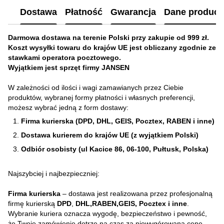
Dostawa
Płatność
Gwarancja
Dane produc
Darmowa dostawa na terenie Polski przy zakupie od 999 zł.
Koszt wysyłki towaru do krajów UE jest obliczany zgodnie ze
stawkami operatora pocztowego.
Wyjątkiem jest sprzęt firmy JANSEN
W zależności od ilości i wagi zamawianych przez Ciebie
produktów, wybranej formy płatności i własnych preferencji,
możesz wybrać jedną z form dostawy:
Firma kurierska (DPD, DHL, GEIS, Pocztex, RABEN i inne)
Dostawa kurierem do krajów UE (z wyjątkiem Polski)
Odbiór osobisty (ul Kacice 86, 06-100, Pułtusk, Polska)
Najszybciej i najbezpieczniej:
Firma kurierska
– dostawa jest realizowana przez profesjonalną
firmę kurierską
DPD
,
DHL,RABEN,GEIS, Pocztex i inne
.
Wybranie kuriera oznacza wygodę, bezpieczeństwo i pewność,
że Twoje zamówienie dotrze na czas za niewygórowaną cenę.