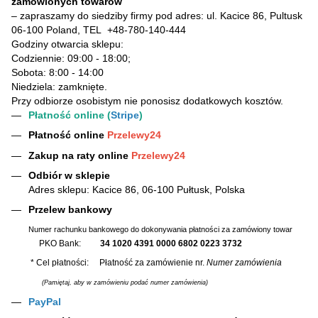
zamówionych towarów
– zapraszamy do siedziby firmy pod adres: ul. Kacice 86, Pultusk
06-100 Poland, TEL
+48-780-140-444
Godziny otwarcia sklepu:
Codziennie: 09:00 - 18:00;
Sobota: 8:00 - 14:00
Niedziela: zamknięte.
Przy odbiorze osobistym nie ponosisz dodatkowych kosztów.
Płatność online (
Stripe
)
Płatność online
Przelewy24
Zakup na raty online
Przelewy24
Odbiór w sklepie
Adres sklepu: Kacice 86, 06-100 Pułtusk, Polska
Przelew bankowy
Numer rachunku bankowego do dokonywania płatności za zamówiony towar
PKO Bank:
34 1020 4391 0000 6802 0223 3732
* Cel płatności: Płatność za zamówienie nr.
Numer zamówienia
(Pamiętaj, aby w zamówieniu podać numer zamówienia)
PayPal