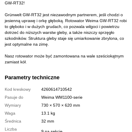
GW-RT32!
Grünwelt GW-RT32 jest niezawodnym partnerem, jeśli chodzi o
jesienną uprawę i orkę głęboką. Rotowator Weima GW-RT32 robi
to głęboko i w dużych grudach, co pozwala wilgoci i powietrzu
dotrzeć do niższych warstw gleby, a także niszczy sprzęgło
szkodników. Struktura gleby staje się umiarkowanie zbrylona, ​​co
jest optymalne na zimę.
Nasz rotowator może być zamontowana na wale sześciokątnym
zamiast kół.
Parametry techniczne
Kod kreskowy
4260614710542
Pasuje do
Weima WM1100-serie
Wymiary
730 × 570 × 620 mm
Waga
13.1 kg
Średnica
32 mm
Liczba
9 na sekcję