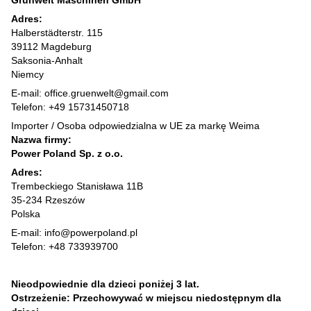
Grünwelt Maschinen GmbH
Adres:
Halberstädterstr. 115
39112 Magdeburg
Saksonia-Anhalt
Niemcy
E-mail: office.gruenwelt@gmail.com
Telefon: +49 15731450718
Importer / Osoba odpowiedzialna w UE za markę Weima
Nazwa firmy:
Power Poland Sp. z o.o.
Adres:
Trembeckiego Stanisława 11B
35-234 Rzeszów
Polska
E-mail: info@powerpoland.pl
Telefon: +48 733939700
Nieodpowiednie dla dzieci poniżej 3 lat.
Ostrzeżenie: Przechowywać w miejscu niedostępnym dla