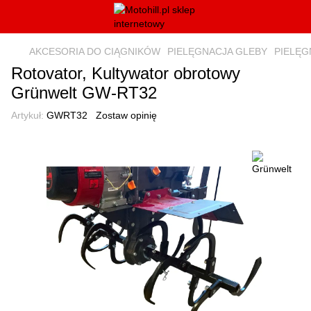
AKCESORIA DO CIĄGNIKÓW
PIELĘGNACJA GLEBY
PIELĘG
Rotovator, Kultywator obrotowy
Grünwelt GW-RT32
Artykuł:
GWRT32
Zostaw opinię