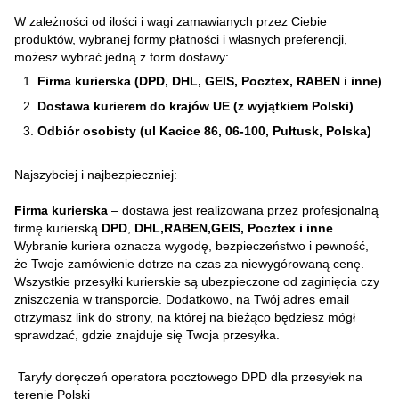
W zależności od ilości i wagi zamawianych przez Ciebie
produktów, wybranej formy płatności i własnych preferencji,
możesz wybrać jedną z form dostawy:
Firma kurierska (DPD, DHL, GEIS, Pocztex, RABEN i inne)
Dostawa kurierem do krajów UE (z wyjątkiem Polski)
Odbiór osobisty (ul Kacice 86, 06-100, Pułtusk, Polska)
Najszybciej i najbezpieczniej:
Firma kurierska
– dostawa jest realizowana przez profesjonalną
firmę kurierską
DPD
,
DHL,RABEN,GEIS, Pocztex i inne
.
Wybranie kuriera oznacza wygodę, bezpieczeństwo i pewność,
że Twoje zamówienie dotrze na czas za niewygórowaną cenę.
Wszystkie przesyłki kurierskie są ubezpieczone od zaginięcia czy
zniszczenia w transporcie. Dodatkowo, na Twój adres email
otrzymasz link do strony, na której na bieżąco będziesz mógł
sprawdzać, gdzie znajduje się Twoja przesyłka.
Taryfy doręczeń operatora pocztowego DPD dla przesyłek na
terenie Polski