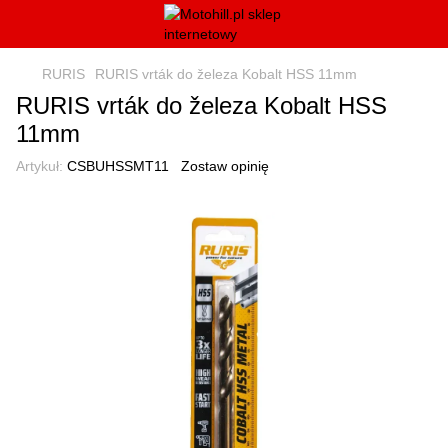
RURIS
RURIS vrták do železa Kobalt HSS 11mm
RURIS vrták do železa Kobalt HSS
11mm
Artykuł:
CSBUHSSMT11
Zostaw opinię