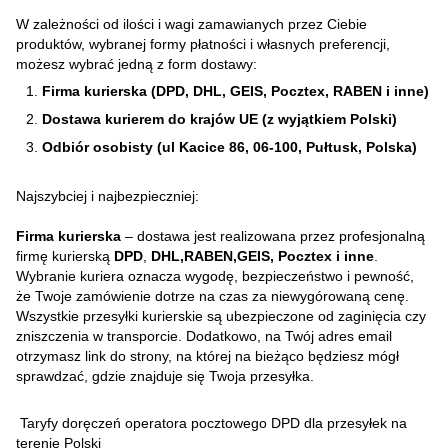
W zależności od ilości i wagi zamawianych przez Ciebie
produktów, wybranej formy płatności i własnych preferencji,
możesz wybrać jedną z form dostawy:
Firma kurierska (DPD, DHL, GEIS, Pocztex, RABEN i inne)
Dostawa kurierem do krajów UE (z wyjątkiem Polski)
Odbiór osobisty (ul Kacice 86, 06-100, Pułtusk, Polska)
Najszybciej i najbezpieczniej:
Firma kurierska
– dostawa jest realizowana przez profesjonalną
firmę kurierską
DPD
,
DHL,RABEN,GEIS, Pocztex i inne
.
Wybranie kuriera oznacza wygodę, bezpieczeństwo i pewność,
że Twoje zamówienie dotrze na czas za niewygórowaną cenę.
Wszystkie przesyłki kurierskie są ubezpieczone od zaginięcia czy
zniszczenia w transporcie. Dodatkowo, na Twój adres email
otrzymasz link do strony, na której na bieżąco będziesz mógł
sprawdzać, gdzie znajduje się Twoja przesyłka.
Taryfy doręczeń operatora pocztowego DPD dla przesyłek na
terenie Polski