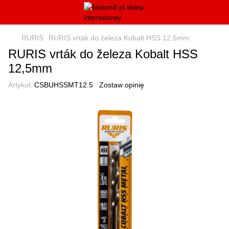
RURIS
RURIS vrták do železa Kobalt HSS 12,5mm
RURIS vrták do železa Kobalt HSS
12,5mm
Artykuł:
CSBUHSSMT12.5
Zostaw opinię