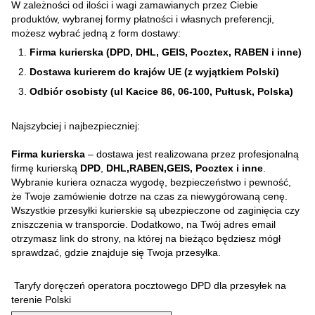
W zależności od ilości i wagi zamawianych przez Ciebie
produktów, wybranej formy płatności i własnych preferencji,
możesz wybrać jedną z form dostawy:
Firma kurierska (DPD, DHL, GEIS, Pocztex, RABEN i inne)
Dostawa kurierem do krajów UE (z wyjątkiem Polski)
Odbiór osobisty (ul Kacice 86, 06-100, Pułtusk, Polska)
Najszybciej i najbezpieczniej:
Firma kurierska
– dostawa jest realizowana przez profesjonalną
firmę kurierską
DPD
,
DHL,RABEN,GEIS, Pocztex i inne
.
Wybranie kuriera oznacza wygodę, bezpieczeństwo i pewność,
że Twoje zamówienie dotrze na czas za niewygórowaną cenę.
Wszystkie przesyłki kurierskie są ubezpieczone od zaginięcia czy
zniszczenia w transporcie. Dodatkowo, na Twój adres email
otrzymasz link do strony, na której na bieżąco będziesz mógł
sprawdzać, gdzie znajduje się Twoja przesyłka.
Taryfy doręczeń operatora pocztowego DPD dla przesyłek na
terenie Polski