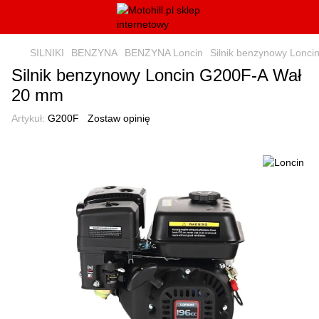
SILNIKI
BENZYNA
BENZYNA Loncin
Silnik benzynowy Lonc
Silnik benzynowy Loncin G200F-A Wał
20 mm
Artykuł:
G200F
Zostaw opinię