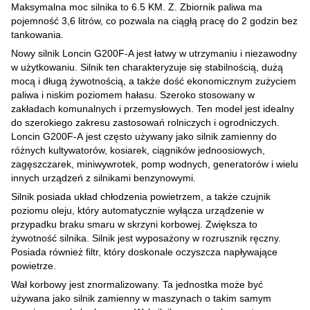
Maksymalna moc silnika to 6.5 KM. Z. Zbiornik paliwa ma
pojemność 3,6 litrów, co pozwala na ciągłą pracę do 2 godzin bez
tankowania.
Nowy silnik Loncin G200F-A jest łatwy w utrzymaniu i niezawodny
w użytkowaniu. Silnik ten charakteryzuje się stabilnością, dużą
mocą i długą żywotnością, a także dość ekonomicznym zużyciem
paliwa i niskim poziomem hałasu. Szeroko stosowany w
zakładach komunalnych i przemysłowych. Ten model jest idealny
do szerokiego zakresu zastosowań rolniczych i ogrodniczych.
Loncin G200F-A jest często używany jako silnik zamienny do
różnych kultywatorów, kosiarek, ciągników jednoosiowych,
zagęszczarek, miniwywrotek, pomp wodnych, generatorów i wielu
innych urządzeń z silnikami benzynowymi.
Silnik posiada układ chłodzenia powietrzem, a także czujnik
poziomu oleju, który automatycznie wyłącza urządzenie w
przypadku braku smaru w skrzyni korbowej. Zwiększa to
żywotność silnika. Silnik jest wyposażony w rozrusznik ręczny.
Posiada również filtr, który doskonale oczyszcza napływające
powietrze.
Wał korbowy jest znormalizowany. Ta jednostka może być
używana jako silnik zamienny w maszynach o takim samym