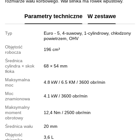
rozmiarze wału korbowego. Wał silnika ma rowek wpustowy.
Parametry techniczne
W zestawe
Typ
Euro - 5, 4-suwowy, 1-cylindrowy, chłodzony
powietrzem, OHV
Objętość
196 cm³
robocza
Średnica
cylindra × skok
68 × 54 mm
tłoka
Maksymalna
4.8 kW / 6.5 KM / 3600 obr/min
moc
Moc
4.1 kW / 3600 obr/min
znamionowa
Maksymalny
moment
12,4 Nm / 2500 obr/min
obrotowy
Średnica wału
20 mm
Objętość
3,6 L
zbiornika