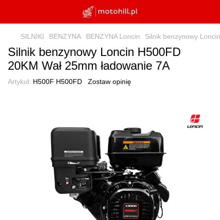
SILNIKI
BENZYNA
BENZYNA Loncin
Silnik benzynowy Lonc
Silnik benzynowy Loncin H500FD
20KM Wał 25mm ładowanie 7A
Artykuł:
H500F H500FD
Zostaw opinię