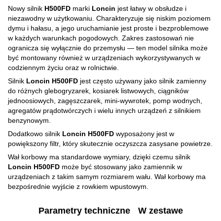
Nowy silnik
H500FD
marki
Loncin
jest łatwy w obsłudze i
niezawodny w użytkowaniu. Charakteryzuje się niskim poziomem
dymu i hałasu, a jego uruchamianie jest proste i bezproblemowe
w każdych warunkach pogodowych. Zakres zastosowań nie
ogranicza się wyłącznie do przemysłu — ten model silnika może
być montowany również w urządzeniach wykorzystywanych w
codziennym życiu oraz w rolnictwie.
Silnik
Loncin H500FD
jest często używany jako silnik zamienny
do różnych glebogryzarek, kosiarek listwowych, ciągników
jednoosiowych, zagęszczarek, mini-wywrotek, pomp wodnych,
agregatów prądotwórczych i wielu innych urządzeń z silnikiem
benzynowym.
Dodatkowo silnik
Loncin H500FD
wyposażony jest w
powiększony filtr, który skutecznie oczyszcza zasysane powietrze.
Wał korbowy ma standardowe wymiary, dzięki czemu silnik
Loncin H500FD
może być stosowany jako zamiennik w
urządzeniach z takim samym rozmiarem wału. Wał korbowy ma
bezpośrednie wyjście z rowkiem wpustowym.
Parametry techniczne
W zestawe