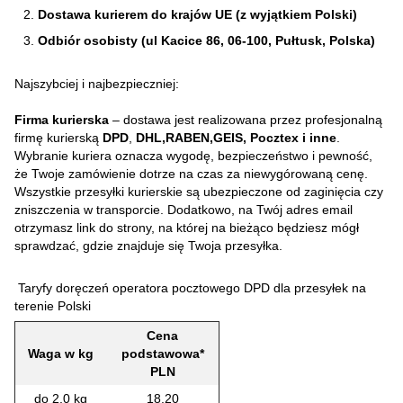
Dostawa kurierem do krajów UE (z wyjątkiem Polski)
Odbiór osobisty (ul Kacice 86, 06-100, Pułtusk, Polska)
Najszybciej i najbezpieczniej:
Firma kurierska
– dostawa jest realizowana przez profesjonalną
firmę kurierską
DPD
,
DHL,RABEN,GEIS, Pocztex i inne
.
Wybranie kuriera oznacza wygodę, bezpieczeństwo i pewność,
że Twoje zamówienie dotrze na czas za niewygórowaną cenę.
Wszystkie przesyłki kurierskie są ubezpieczone od zaginięcia czy
zniszczenia w transporcie. Dodatkowo, na Twój adres email
otrzymasz link do strony, na której na bieżąco będziesz mógł
sprawdzać, gdzie znajduje się Twoja przesyłka.
Taryfy doręczeń operatora pocztowego DPD dla przesyłek na
terenie Polski
Cena
Waga w kg
podstawowa*
PLN
do 2,0 kg
18,20