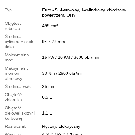
Typ
Euro - 5, 4-suwowy, 1-cylindrowy, chłodzony
powietrzem, OHV
Objętość
499 cm³
robocza
Średnica
cylindra × skok
94 × 72 mm
tłoka
Maksymalna
15 kW / 20 KM / 3600 obr/min
moc
Maksymalny
moment
33 Nm / 2600 obr/min
obrotowy
Średnica wału
25 mm
Objętość
6.5 L
zbiornika
Objętość
olejowej skrzyni
1.1 L
korbowej
Rozrusznik
Ręczny, Elektryczny
Wymiary
474 × 452 × 470 mm