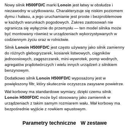
Nowy silnik
H500FD/C
marki
Loncin
jest łatwy w obsłudze i
niezawodny w użytkowaniu. Charakteryzuje się niskim poziomem
dymu i hałasu, a jego uruchamianie jest proste i bezproblemowe
w każdych warunkach pogodowych. Zakres zastosowań nie
ogranicza się wyłącznie do przemysłu — ten model silnika może
być montowany również w urządzeniach wykorzystywanych w
codziennym życiu oraz w rolnictwie.
Silnik
Loncin H500FD/C
jest często używany jako silnik zamienny
do różnych glebogryzarek, kosiarek listwowych, ciągników
jednoosiowych, zagęszczarek, mini-wywrotek, pomp wodnych,
agregatów prądotwórczych i wielu innych urządzeń z silnikiem
benzynowym.
Dodatkowo silnik
Loncin H500FD/C
wyposażony jest w
powiększony filtr, który skutecznie oczyszcza zasysane powietrze.
Wał korbowy ma standardowe wymiary, dzięki czemu silnik
Loncin H500FD/C
może być stosowany jako zamiennik w
urządzeniach z takim samym rozmiarem wału. Wał korbowy ma
bezpośrednie wyjście z rowkiem wpustowym.
Parametry techniczne
W zestawe