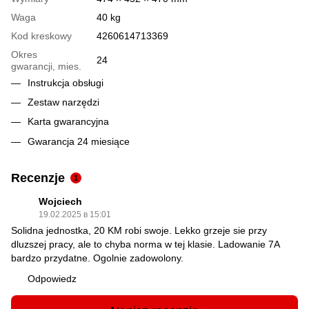
Waga
40 kg
Kod kreskowy
4260614713369
Okres
24
gwarancji, mies.
Instrukcja obsługi
Zestaw narzędzi
Karta gwarancyjna
Gwarancja 24 miesiące
Recenzje
1
Wojciech
19.02.2025 в 15:01
Solidna jednostka, 20 KM robi swoje. Lekko grzeje sie przy
dluzszej pracy, ale to chyba norma w tej klasie. Ladowanie 7A
bardzo przydatne. Ogolnie zadowolony.
Odpowiedz