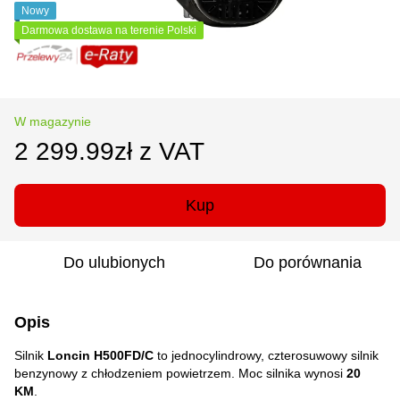
Nowy
Darmowa dostawa na terenie Polski
W magazynie
2 299.99zł z VAT
Kup
Do ulubionych
Do porównania
Opis
Silnik
Loncin H500FD/C
to jednocylindrowy, czterosuwowy silnik
benzynowy z chłodzeniem powietrzem. Moc silnika wynosi
20
KM
.