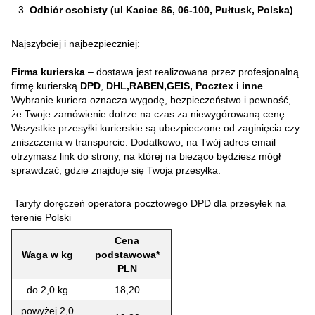
Odbiór osobisty (ul Kacice 86, 06-100, Pułtusk, Polska)
Najszybciej i najbezpieczniej:
Firma kurierska
– dostawa jest realizowana przez profesjonalną
firmę kurierską
DPD
,
DHL,RABEN,GEIS, Pocztex i inne
.
Wybranie kuriera oznacza wygodę, bezpieczeństwo i pewność,
że Twoje zamówienie dotrze na czas za niewygórowaną cenę.
Wszystkie przesyłki kurierskie są ubezpieczone od zaginięcia czy
zniszczenia w transporcie. Dodatkowo, na Twój adres email
otrzymasz link do strony, na której na bieżąco będziesz mógł
sprawdzać, gdzie znajduje się Twoja przesyłka.
Taryfy doręczeń operatora pocztowego DPD dla przesyłek na
terenie Polski
Cena
Waga w kg
podstawowa*
PLN
do 2,0 kg
18,20
powyżej 2,0