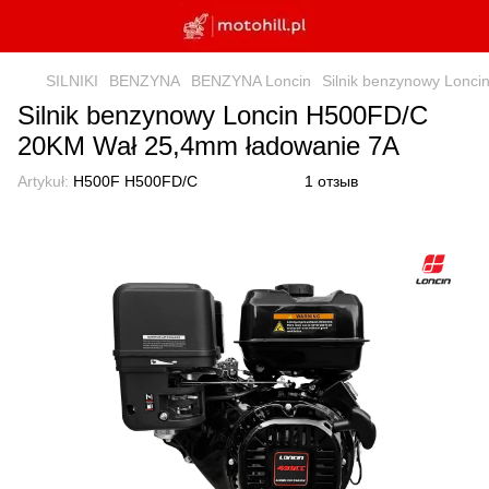
SILNIKI
BENZYNA
BENZYNA Loncin
Silnik benzynowy Lonc
Silnik benzynowy Loncin H500FD/C
20KM Wał 25,4mm ładowanie 7A
Artykuł:
H500F H500FD/C
1 отзыв