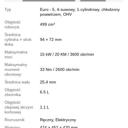
Typ
Euro - 5, 4-suwowy, 1-cylindrowy, chłodzony
powietrzem, OHV
Objętość
499 cm³
robocza
Średnica
cylindra × skok
94 × 72 mm
tłoka
Maksymalna
15 kW / 20 KM / 3600 obr/min
moc
Maksymalny
moment
33 Nm / 2600 obr/min
obrotowy
Średnica wału
25,4 mm
Objętość
6.5 L
zbiornika
Objętość
olejowej skrzyni
1.1 L
korbowej
Rozrusznik
Ręczny, Elektryczny
Wymiary
474 × 452 × 470 mm