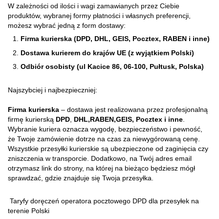
W zależności od ilości i wagi zamawianych przez Ciebie
produktów, wybranej formy płatności i własnych preferencji,
możesz wybrać jedną z form dostawy:
Firma kurierska (DPD, DHL, GEIS, Pocztex, RABEN i inne)
Dostawa kurierem do krajów UE (z wyjątkiem Polski)
Odbiór osobisty (ul Kacice 86, 06-100, Pułtusk, Polska)
Najszybciej i najbezpieczniej:
Firma kurierska
– dostawa jest realizowana przez profesjonalną
firmę kurierską
DPD
,
DHL,RABEN,GEIS, Pocztex i inne
.
Wybranie kuriera oznacza wygodę, bezpieczeństwo i pewność,
że Twoje zamówienie dotrze na czas za niewygórowaną cenę.
Wszystkie przesyłki kurierskie są ubezpieczone od zaginięcia czy
zniszczenia w transporcie. Dodatkowo, na Twój adres email
otrzymasz link do strony, na której na bieżąco będziesz mógł
sprawdzać, gdzie znajduje się Twoja przesyłka.
Taryfy doręczeń operatora pocztowego DPD dla przesyłek na
terenie Polski