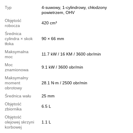
Typ
4-suwowy, 1-cylindrowy, chłodzony
powietrzem, OHV
Objętość
420 cm³
robocza
Średnica
cylindra × skok
90 × 66 mm
tłoka
Maksymalna
11.7 kW / 16 KM / 3600 obr/min
moc
Moc
9.1 kW / 3600 obr/min
znamionowa
Maksymalny
moment
28.1 N∙m / 2500 obr/min
obrotowy
Średnica wału
25 mm
Objętość
6.5 L
zbiornika
Objętość
olejowej skrzyni
1.1 L
korbowej