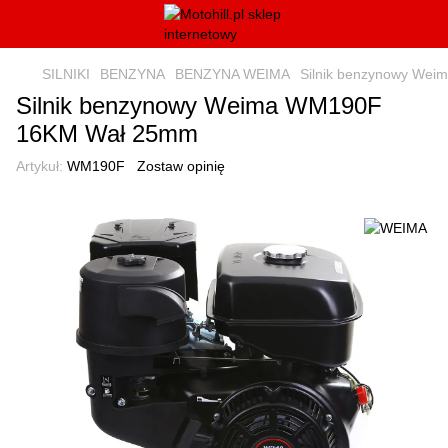
SILNIKI
BENZYNA
BENZYNA WEIMA
Silnik benzynowy We
Silnik benzynowy Weima WM190F
16KM Wał 25mm
Artykuł:
WM190F
Zostaw opinię