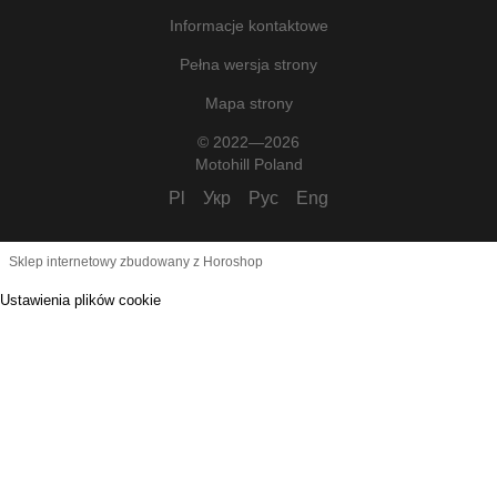
Informacje kontaktowe
Pełna wersja strony
Mapa strony
© 2022—2026
Motohill Poland
Pl
Укр
Рус
Eng
Sklep internetowy zbudowany z Horoshop
Ustawienia plików cookie