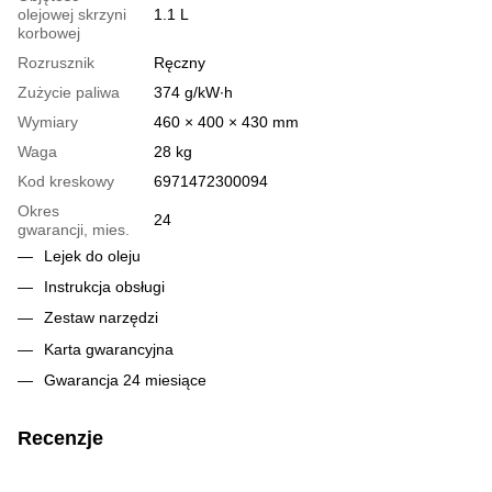
olejowej skrzyni
1.1 L
korbowej
Rozrusznik
Ręczny
Zużycie paliwa
374 g/kW∙h
Wymiary
460 × 400 × 430 mm
Waga
28 kg
Kod kreskowy
6971472300094
Okres
24
gwarancji, mies.
Lejek do oleju
Instrukcja obsługi
Zestaw narzędzi
Karta gwarancyjna
Gwarancja 24 miesiące
Recenzje