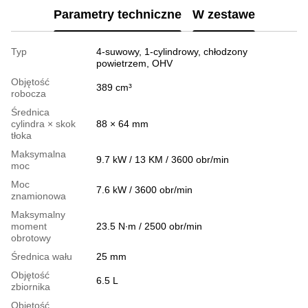
Parametry techniczne
W zestawe
Typ
4-suwowy, 1-cylindrowy, chłodzony
powietrzem, OHV
Objętość
389 cm³
robocza
Średnica
cylindra × skok
88 × 64 mm
tłoka
Maksymalna
9.7 kW / 13 KM / 3600 obr/min
moc
Moc
7.6 kW / 3600 obr/min
znamionowa
Maksymalny
moment
23.5 N∙m / 2500 obr/min
obrotowy
Średnica wału
25 mm
Objętość
6.5 L
zbiornika
Objętość