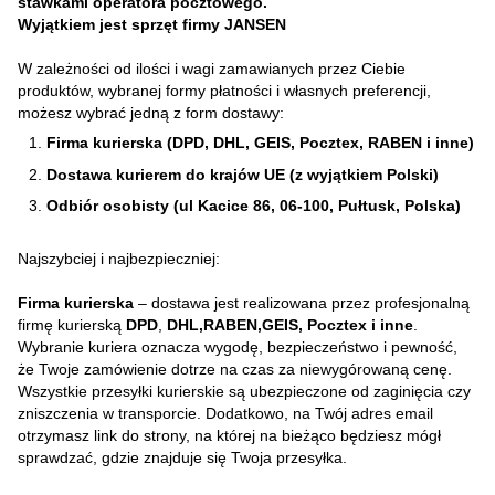
stawkami operatora pocztowego.
Wyjątkiem jest sprzęt firmy JANSEN
W zależności od ilości i wagi zamawianych przez Ciebie
produktów, wybranej formy płatności i własnych preferencji,
możesz wybrać jedną z form dostawy:
Firma kurierska (DPD, DHL, GEIS, Pocztex, RABEN i inne)
Dostawa kurierem do krajów UE (z wyjątkiem Polski)
Odbiór osobisty (ul Kacice 86, 06-100, Pułtusk, Polska)
Najszybciej i najbezpieczniej:
Firma kurierska
– dostawa jest realizowana przez profesjonalną
firmę kurierską
DPD
,
DHL,RABEN,GEIS, Pocztex i inne
.
Wybranie kuriera oznacza wygodę, bezpieczeństwo i pewność,
że Twoje zamówienie dotrze na czas za niewygórowaną cenę.
Wszystkie przesyłki kurierskie są ubezpieczone od zaginięcia czy
zniszczenia w transporcie. Dodatkowo, na Twój adres email
otrzymasz link do strony, na której na bieżąco będziesz mógł
sprawdzać, gdzie znajduje się Twoja przesyłka.