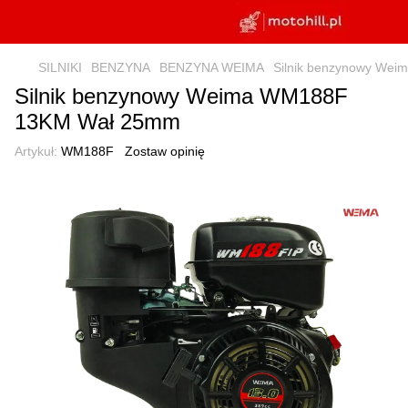
SILNIKI
BENZYNA
BENZYNA WEIMA
Silnik benzynowy We
Silnik benzynowy Weima WM188F
13KM Wał 25mm
Artykuł:
WM188F
Zostaw opinię