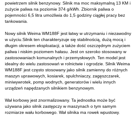
powietrzem silnik benzynowy. Silnik ma moc maksymalną 13 KM i
zużycie paliwa na poziomie 374 g/kWh. Zbiornik paliwa o
pojemności 6,5 litra umożliwia do 1,5 godziny ciągłej pracy bez
tankowania.
Nowy silnik Weima WM188F jest łatwy w utrzymaniu i niezawodny
w użyciu.Silnik ten charakteryzuje się stabilnością, dużą mocą i
długim okresem eksploatacji, a także dość oszczędnym zużyciem
paliwa i niskim poziomem hałasu. Jest on szeroko stosowany w
zastosowaniach komunalnych i przemysłowych. Ten model jest
idealny do wielu zastosowań w rolnictwie i ogrodzie. Silnik Weima
WM188F jest często stosowany jako silnik zamienny do różnych
maszyn uprawowych, kosiarek, spulchniaczy, zagęszczarek,
miniwywrotek, pomp wodnych, generatorów i wielu innych
urządzeń napędzanych silnikiem benzynowym.
Wał korbowy jest znormalizowany. Ta jednostka może być
używana jako silnik zastępczy w maszynach o tym samym
rozmiarze wału korbowego. Wał silnika ma rowek wpustowy.