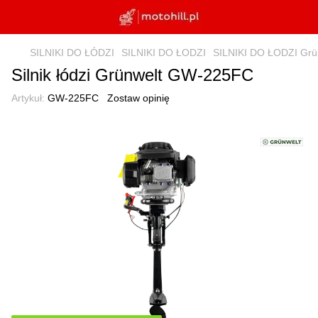
SILNIKI DO ŁÓDZI
SILNIKI DO ŁODZI
SILNIKI DO ŁODZI Grü
Silnik łódzi Grünwelt GW-225FC
Artykuł:
GW-225FC
Zostaw opinię