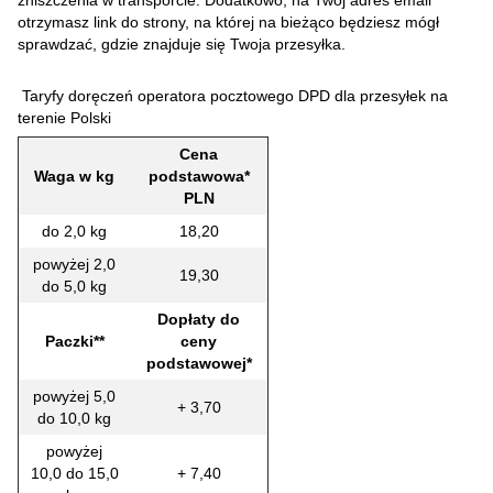
zniszczenia w transporcie. Dodatkowo, na Twój adres email
otrzymasz link do strony, na której na bieżąco będziesz mógł
sprawdzać, gdzie znajduje się Twoja przesyłka.
Taryfy doręczeń operatora pocztowego DPD dla przesyłek na
terenie Polski
Cena
Waga w kg
podstawowa*
PLN
do 2,0 kg
18,20
powyżej 2,0
19,30
do 5,0 kg
Dopłaty do
Paczki**
ceny
podstawowej*
powyżej 5,0
+ 3,70
do 10,0 kg
powyżej
10,0 do 15,0
+ 7,40