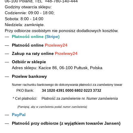
06-100 Poland, TEL
+48-780-140-444
Godziny otwarcia sklepu:
Codziennie: 09:00 - 18:00;
Sobota: 8:00 - 14:00
Niedziela: zamknięte.
Przy odbiorze osobistym nie ponosisz dodatkowych kosztów.
Płatność online (
Stripe
)
Płatność online
Przelewy24
Zakup na raty online
Przelewy24
Odbiór w sklepie
Adres sklepu: Kacice 86, 06-100 Pułtusk, Polska
Przelew bankowy
Numer rachunku bankowego do dokonywania płatności za zamówiony towar
PKO Bank:
34 1020 4391 0000 6802 0223 3732
* Cel płatności: Płatność za zamówienie nr.
Numer zamówienia
(Pamiętaj, aby w zamówieniu podać numer zamówienia)
PayPal
Płatność przy odbiorze (z wyjątkiem towarów Jansen)