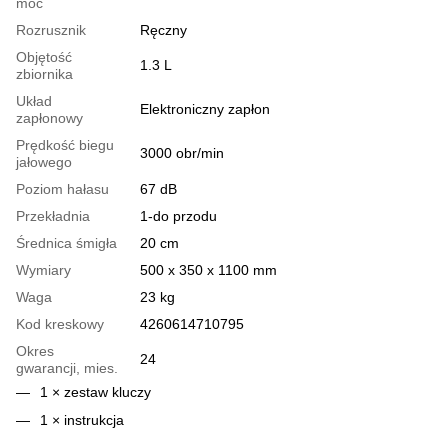
moc
Rozrusznik
Ręczny
Objętość
1.3 L
zbiornika
Układ
Elektroniczny zapłon
zapłonowy
Prędkość biegu
3000 obr/min
jałowego
Poziom hałasu
67 dB
Przekładnia
1-do przodu
Średnica śmigła
20 cm
Wymiary
500 x 350 x 1100 mm
Waga
23 kg
Kod kreskowy
4260614710795
Okres
24
gwarancji, mies.
1 × zestaw kluczy
1 × instrukcja