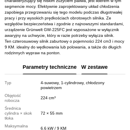
charakteryzujący się niskim zużyciem paliwa, jest liderem w tym
segmencie mocy. Efektywnie zaprojektowany układ chłodzenia
zapobiega przegrzewaniu się tego modelu podczas długotrwałej
pracy i przy wysokich prędkościach obrotowych silnika. Ze
względów bezpieczeństwa i zgodnie z najnowszymi standardami,
urządzenie Grünwelt GW-225FC jest wyposażone w wyłącznik
awaryjny na uchwycie, który w razie potrzeby wyłącza silnik.
Ten czterosuwowy silnik zaburtowy o pojemności 224 cm3 i mocy
9 KM. idealny do wędkowania lub polowania, a także do długich
rodzinnych wypraw na ponton.
Parametry techniczne
W zestawe
Typ
4-suwowy, 1-cylindrowy, chłodzony
powietrzem
Objętość
224 cm³
robocza
Średnica
cylindra × skok
72 × 55 mm
tłoka
Maksymalna
6.6 kW / 9 KM