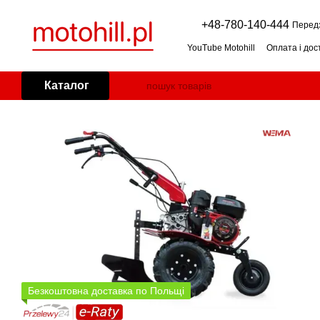
Перейти до основного контенту
+48-780-140-444
Перед
YouTube Motohill
Оплата і дос
Угода користувача
Умови га
Косарка-мульчер (мульчер до 
Каталог
Дровокол: горизонтальний чи
Генератор (агрегат) для дому
Бензиновий снігоприбирач: я
Безкоштовна доставка по Польщі