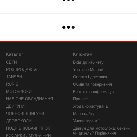
Каталог
Клієнтам
СЕТИ
Вхід до кабінету
РОЗПРОДАЖ 🔥
YouTube Motohill
JANSEN
Оплата і доставка
RURIS
Обмін та повернення
МОТОБЛОКИ
Контактна інформація
НАВІСНЕ ОБЛАДНАННЯ
Про нас
ДВИГУНИ
Угода користувача
ЧОВНОВІ ДВИГУНИ
Мапа сайту
ДРОВОКОЛИ
Умови гарантії
ПОДРІБНЮВАЧІ ГІЛОК
Двигун для мотоблока: бензин
чи дизель? Порівняння
КОСАРКИ / МУЛЬЧЕРИ