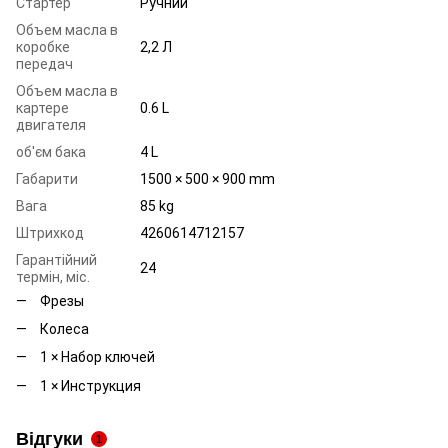
Стартер
Ручний
Объем масла в
коробке
2,2 Л
передач
Объем масла в
картере
0.6 L
двигателя
об'єм бака
4 L
Габарити
1500 × 500 × 900 mm
Вага
85 kg
Штрихкод
4260614712157
Гарантійний
24
термін, міс.
Фрезы
Колеса
1 × Набор ключей
1 × Инструкция
Відгуки
1