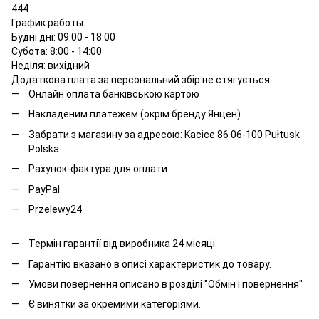
444
График работы:
Будні дні: 09:00 - 18:00
Субота: 8:00 - 14:00
Неділя: вихідний
Додаткова плата за персональний збір не стягується.
Онлайн оплата банківською картою
Накладеним платежем (окрім бренду Янцен)
Забрати з магазину за адресою: Kacice 86 06-100 Pułtusk
Polska
Рахунок-фактура для оплати
PayPal
Przelewy24
Термін гарантії від виробника 24 місяці.
Гарантію вказано в описі характеристик до товару.
Умови повернення описано в розділі "Обмін і повернення"
Є винятки за окремими категоріями.