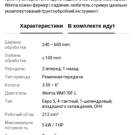
Weima кожен фермер і садівник-любитель отримує ідеально
укомплектований ґрунтообробний інструмент.
Характеристики
В комплекте идут
Ширина
240 – 600 mm
обработки
Глубина
≥ 100 mm
обработки
Передачи
2-вперед, 1-назад
Тип привода
Ременная передача
Колеса
3.50 – 6“
Двигатель
Weima WM170F-L
Тип
Евро 5, 4-тактный, 1-цилиндровый,
воздушного охлаждения, OHV
Робочий об'єм
212 cm³
Максимальна
5 kW / 7 HP
потужність