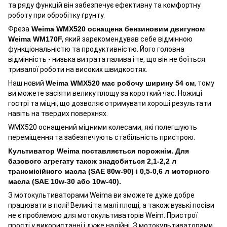
та ряду функцій він забезпечує ефективну та комфортну
роботу при обробітку ґрунту.
Фреза
Weima WMX520 оснащена бензиновим двигуном
Weima WM170F,
який зарекомендував себе відмінною
функціональністю та продуктивністю. Його головна
відмінність - низька витрата палива і те, що він не боїться
тривалої роботи на високих швидкостях.
Наш новий
Weima WMX520 має робочу ширину 54 см
, тому
ви можете засіяти велику площу за короткий час. Ножиці
гострі та міцні, що дозволяє отримувати хороші результати
навіть на твердих поверхнях.
WMX520 оснащений міцними колесами, які полегшують
переміщення та забезпечують стабільність пристрою.
Культиватор Weima поставляється порожнім. Для
базового агрегату також знадобиться 2,1-2,2 л
трансмісійного масла (SAE 80w-90) і 0,5-0,6 л моторного
масла (SAE 10w-30 або 10w-40).
З мотокультиваторами Weima ви зможете дуже добре
працювати в полі! Великі та малі площі, а також вузькі посіви
не є проблемою для мотокультиваторів Weim. Пристрої
прості у використанні і дуже надійні. З мотокультиваторами