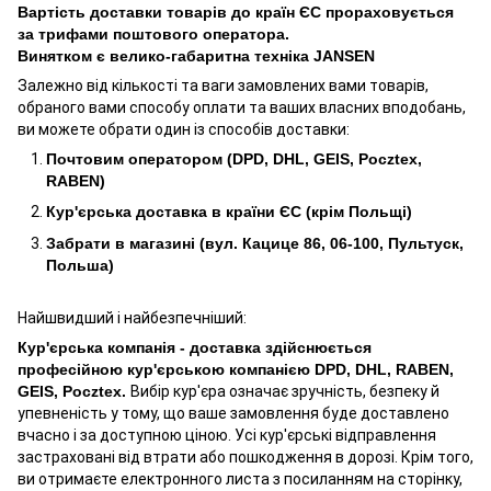
Вартість доставки товарів до країн ЄС прораховується
за трифами поштового оператора.
Винятком є велико-габаритна техніка JANSEN
Залежно від кількості та ваги замовлених вами товарів,
обраного вами способу оплати та ваших власних вподобань,
ви можете обрати один із способів доставки:
Почтовим оператором (DPD, DHL, GEIS, Pocztex,
RABEN)
Кур'єрська доставка в країни ЄС (крім Польщі)
Забрати в магазині (вул. Кацице 86, 06-100, Пультуск,
Польша)
Найшвидший і найбезпечніший:
Кур'єрська компанія - доставка здійснюється
професійною кур'єрською компанією DPD, DHL, RABEN,
GEIS, Pocztex.
Вибір кур'єра означає зручність, безпеку й
упевненість у тому, що ваше замовлення буде доставлено
вчасно і за доступною ціною. Усі кур'єрські відправлення
застраховані від втрати або пошкодження в дорозі. Крім того,
ви отримаєте електронного листа з посиланням на сторінку,