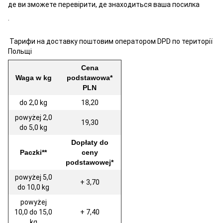
де ви зможете перевірити, де знаходиться ваша посилка
.
Тарифи на доставку поштовим оператором DPD по території
Польщі
Cena
Waga w kg
podstawowa*
PLN
do 2,0 kg
18,20
powyżej 2,0
19,30
do 5,0 kg
Dopłaty do
Paczki**
ceny
podstawowej*
powyżej 5,0
+ 3,70
do 10,0 kg
powyżej
10,0 do 15,0
+ 7,40
kg