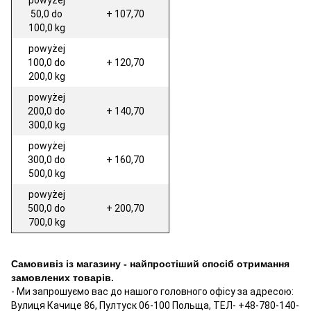
50,0 do
+ 107,70
100,0 kg
powyżej
100,0 do
+ 120,70
200,0 kg
powyżej
200,0 do
+ 140,70
300,0 kg
powyżej
300,0 do
+ 160,70
500,0 kg
powyżej
500,0 do
+ 200,70
700,0 kg
Самовивіз із магазину - найпростіший спосіб отримання
замовлених товарів.
- Ми запрошуємо вас до нашого головного офісу за адресою:
Вулиця Качице 86, Пултуск 06-100 Польща, ТЕЛ- +48-780-140-