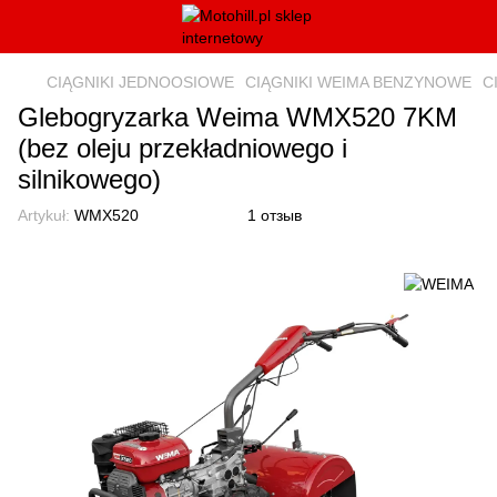
CIĄGNIKI JEDNOOSIOWE
CIĄGNIKI WEIMA BENZYNOWE
C
Glebogryzarka Weima WMX520 7KM
(bez oleju przekładniowego i
silnikowego)
Artykuł:
WMX520
1 отзыв