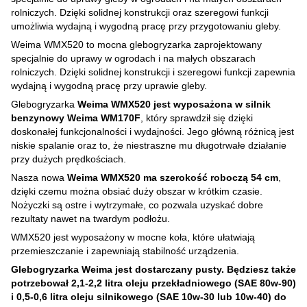
rolniczych. Dzięki solidnej konstrukcji oraz szeregowi funkcji
umożliwia wydajną i wygodną pracę przy przygotowaniu gleby.
Weima WMX520 to mocna glebogryzarka zaprojektowany
specjalnie do uprawy w ogrodach i na małych obszarach
rolniczych. Dzięki solidnej konstrukcji i szeregowi funkcji zapewnia
wydajną i wygodną pracę przy uprawie gleby.
Glebogryzarka
Weima WMX520 jest wyposażona w silnik
benzynowy Weima WM170F
, który sprawdził się dzięki
doskonałej funkcjonalności i wydajności. Jego główną różnicą jest
niskie spalanie oraz to, że niestraszne mu długotrwałe działanie
przy dużych prędkościach.
Nasza nowa
Weima WMX520 ma szerokość roboczą 54 cm
,
dzięki czemu można obsiać duży obszar w krótkim czasie.
Nożyczki są ostre i wytrzymałe, co pozwala uzyskać dobre
rezultaty nawet na twardym podłożu.
WMX520 jest wyposażony w mocne koła, które ułatwiają
przemieszczanie i zapewniają stabilność urządzenia.
Glebogryzarka Weima jest dostarczany pusty. Będziesz także
potrzebował 2,1-2,2 litra oleju przekładniowego (SAE 80w-90)
i 0,5-0,6 litra oleju silnikowego (SAE 10w-30 lub 10w-40) do