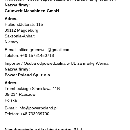
Nazwa firmy:
Grünwelt Maschinen GmbH
Adres:
Halberstädterstr. 115
39112 Magdeburg
Saksonia-Anhalt
Niemcy
E-mail: office.gruenwelt@gmail.com
Telefon: +49 15731450718
Importer / Osoba odpowiedzialna w UE za markę Weima
Nazwa firmy:
Power Poland Sp. z o.o.
Adres:
Trembeckiego Stanisława 11B
35-234 Rzeszów
Polska
E-mail: info@powerpoland.pl
Telefon: +48 733939700
Nieodpowiednie dla dzieci poniżej 3 lat.