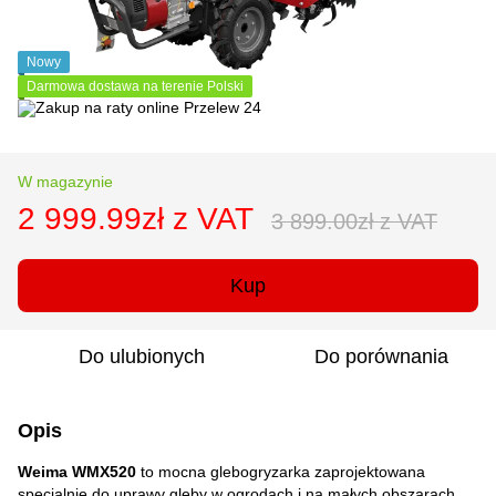
Nowy
Darmowa dostawa na terenie Polski
W magazynie
2 999.99zł z VAT
3 899.00zł z VAT
Kup
Do ulubionych
Do porównania
Opis
Weima WMX520
to mocna glebogryzarka zaprojektowana
specjalnie do uprawy gleby w ogrodach i na małych obszarach