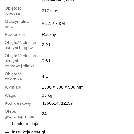
Objętość
212 cm³
robocza
Maksymalna
5 kW / 7 KM
moc
Rozrusznik
Ręczny
Objętość oleju w
2,2 L
skrzyni biegów
Objętość oleju w
skrzyni
0.6 L
korbowej silnika
Objętość
4 L
zbiornika
Wymiary
1500 × 500 × 900 mm
Waga
85 kg
Kod kreskowy
4260614712157
Okres
24
gwarancji, mies.
Lejek do oleju
Instrukcja obsługi