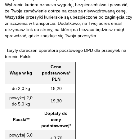
Wybranie kuriera oznacza wygodę, bezpieczeństwo i pewność,
że Twoje zamówienie dotrze na czas za niewygórowaną cenę.
Wszystkie przesyłki kurierskie są ubezpieczone od zaginięcia czy
zniszczenia w transporcie. Dodatkowo, na Twój adres email
otrzymasz link do strony, na której na bieżąco będziesz mógł
sprawdzać, gdzie znajduje się Twoja przesyłka.
Taryfy doręczeń operatora pocztowego DPD dla przesyłek na
terenie Polski
Cena
Waga w kg
podstawowa*
PLN
do 2,0 kg
18,20
powyżej 2,0
19,30
do 5,0 kg
Dopłaty do
Paczki**
ceny
podstawowej*
powyżej 5,0
+ 3,70