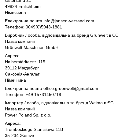
Ostersand 21
49824 Emlichheim
Німеччина
Електронна пошта info@jansen-versand.com
Телефон: 0049(0)5943-1881
Виробник / особа, відповідальна за бренд Grünwelt в ЄС
Назва компанії
Grünwelt Maschinen GmbH
Адреса
Halberstädterstr. 115
39112 Магдебург
Саксонія-Ангальт
Німеччина
Електронна пошта office.gruenwelt@gmail.com
Телефон: +49 15731450718
Імпортер / особа, відповідальна за бренд Weima в ЄС
Назва компанії
Power Poland Sp. z o.o.
Адреса:
Trembeckiego Stanisława 11B
35-234 Жешув