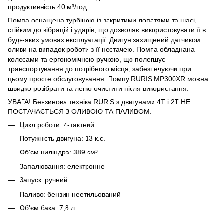
продуктивність 40 м³/год.
Помпа оснащена турбіною із закритими лопатями та шасі,
стійким до вібрацій і ударів, що дозволяє використовувати її в
будь-яких умовах експлуатації. Двигун захищений датчиком
оливи на випадок роботи з її нестачею. Помпа обладнана
колесами та ергономічною ручкою, що полегшує
транспортування до потрібного місця, забезпечуючи при
цьому просте обслуговування. Помпу RURIS MP300XR можна
швидко розібрати та легко очистити після використання.
УВАГА! Бензинова техніка RURIS з двигунами 4T і 2T НЕ
ПОСТАЧАЄТЬСЯ З ОЛИВОЮ ТА ПАЛИВОМ.
Цикл роботи: 4-тактний
Потужність двигуна: 13 к.с.
Об'єм циліндра: 389 см³
Запалювання: електронне
Запуск: ручний
Паливо: бензин неетильований
Об'єм бака: 7,8 л