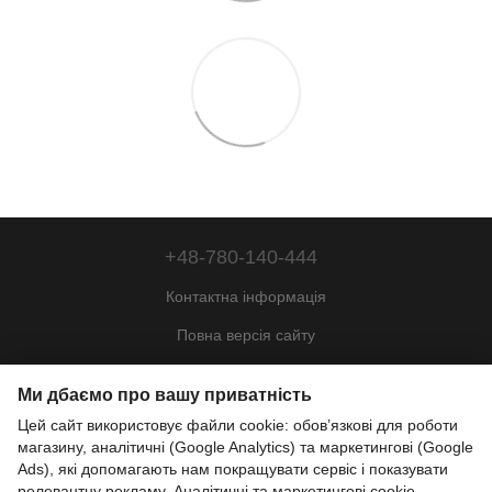
+48-780-140-444
Контактна інформація
Повна версія сайту
Мапа сайту
Ми дбаємо про вашу приватність
© 2022—2026
Цей сайт використовує файли cookie: обов’язкові для роботи
Motohill Poland
магазину, аналітичні (Google Analytics) та маркетингові (Google
Pl
Укр
Рус
Eng
Ads), які допомагають нам покращувати сервіс і показувати
релевантну рекламу. Аналітичні та маркетингові cookie