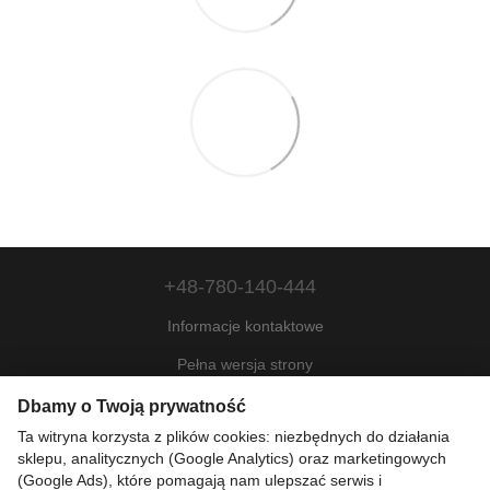
+48-780-140-444
Informacje kontaktowe
Pełna wersja strony
Mapa strony
Dbamy o Twoją prywatność
Ta witryna korzysta z plików cookies: niezbędnych do działania
© 2022—2026
sklepu, analitycznych (Google Analytics) oraz marketingowych
Motohill Poland
(Google Ads), które pomagają nam ulepszać serwis i