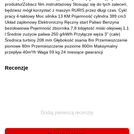
produktu/Zobacz film instruktażowy Stosując się do tych zaleceń,
będziesz mógł korzystać z maszyn RURIS przez długi czas. Cykl
pracy 4-taktowy Moc silnika 13 KM Pojemność cylindra 389 cm3
Układ zapłonowy Elektroniczny Ręczny start Paliwo Benzyna
bezołowiowa Pojemność zbiornika 7,8 lobjętość miski olejowej 1,1
l Średnie zużycie paliwa 250 g/kW/h Przyłącze węża 3" (cale)
Średnica turbiny 208 mm Głębokość ssania 8m Przemieszczenie
pionowe 80m Przemieszczenie poziome 800m Maksymalny
przepływ 40m³/h Waga 59 kg 24 miesiące gwarancji
Recenzje
Dodaj pierwszą recenzję