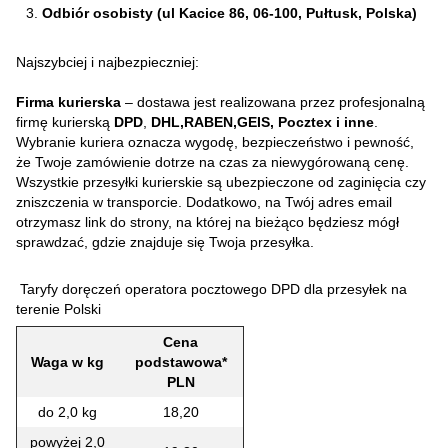
Odbiór osobisty (ul Kacice 86, 06-100, Pułtusk, Polska)
Najszybciej i najbezpieczniej:
Firma kurierska
– dostawa jest realizowana przez profesjonalną
firmę kurierską
DPD
,
DHL,RABEN,GEIS, Pocztex i inne
.
Wybranie kuriera oznacza wygodę, bezpieczeństwo i pewność,
że Twoje zamówienie dotrze na czas za niewygórowaną cenę.
Wszystkie przesyłki kurierskie są ubezpieczone od zaginięcia czy
zniszczenia w transporcie. Dodatkowo, na Twój adres email
otrzymasz link do strony, na której na bieżąco będziesz mógł
sprawdzać, gdzie znajduje się Twoja przesyłka.
Taryfy doręczeń operatora pocztowego DPD dla przesyłek na
terenie Polski
Cena
Waga w kg
podstawowa*
PLN
do 2,0 kg
18,20
powyżej 2,0