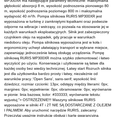
MP300XR ma następujące parametry techniczne: maksymalna
głębokość absorpcji 8 m, wysokość podnoszenia pionowego 80
m, wysokość podnoszenia poziomego 800 m i maksymalna
wydajność 40 m³/h. Pompa silnikowa RURIS MP300XR jest
wyposażona w turbinę z zamkniętymi łopatkami oraz podwozie
odporne na wibracje i wstrząsy, co pozwala na stosowanie jej w
każdych warunkach eksploatacyjnych. Silnik jest zabezpieczony
czujnikiem oleju na wypadek, gdy pracuje w warunkach
niedoboru oleju. Pompa silnikowa wyposażona jest w koła i
ergonomiczny uchwyt ułatwiający transport w wybrane miejsce,
zapewniając jednocześnie łatwą obsługę urządzenia. Pompę
silnikową RURIS MP300XR można szybko zdemontować i łatwo
wyczyścić po użyciu. Konserwacja i użytkowanie są łatwe dla
każdej osoby bez wiedzy technicznej. Łatwy start Rozruch silnika
jest dla użytkownika bardzo prosty i łatwy, niezależnie od
warunków pracy.:'Open Sans', sans-serif; wysokość linii:
dziedzicz; rozmiar czcionki: 13px; odstępy między literami: 0px;
margines: 0px; wypełnienie: 0px; obramowanie: 0px; wyrównanie
w pionie: linia bazowa; kolor: #333333; wyrównanie tekstu:
wyjustuj;"> OSTRZEŻENIE!!! Maszyny silnikowe RURIS
wyposażone w silniki 4T i 2T NIE SĄ DOSTARCZANE Z OLEJEM
I PALIWEM. Aby uruchomić narzędzie RURIS, zalecamy:
Przeczytaj uważnie instrukcję obsługi i kartę gwarancyjną