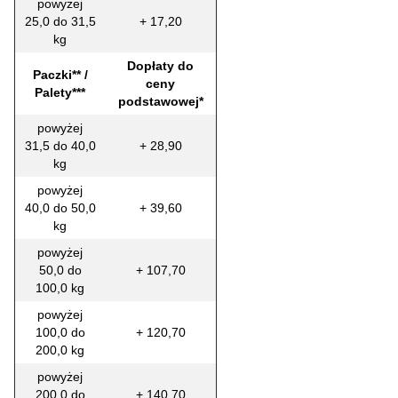
powyżej
25,0 do 31,5
+ 17,20
kg
Dopłaty do
Paczki** /
ceny
Palety***
podstawowej*
powyżej
31,5 do 40,0
+ 28,90
kg
powyżej
40,0 do 50,0
+ 39,60
kg
powyżej
50,0 do
+ 107,70
100,0 kg
powyżej
100,0 do
+ 120,70
200,0 kg
powyżej
200,0 do
+ 140,70