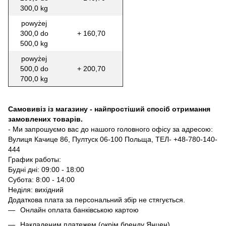
300,0 kg
powyżej
300,0 do
+ 160,70
500,0 kg
powyżej
500,0 do
+ 200,70
700,0 kg
Самовивіз із магазину - найпростіший спосіб отримання
замовлених товарів.
- Ми запрошуємо вас до нашого головного офісу за адресою:
Вулиця Качице 86, Пултуск 06-100 Польща, ТЕЛ- +48-780-140-
444
График работы:
Будні дні: 09:00 - 18:00
Субота: 8:00 - 14:00
Неділя: вихідний
Додаткова плата за персональний збір не стягується.
Онлайн оплата банківською картою
Накладеним платежем (окрім бренду Янцен)