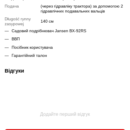
Подача
(через гідравліку трактора) за допомогою 2
гідравлічних подавальних вальців
Długość rynny
140 cм
zasypowej
Садовий подрібнювач Jansen BX-92RS
ВВП
Посібник користувача
Гарантійний талон
Відгуки
Додайте перший відгук