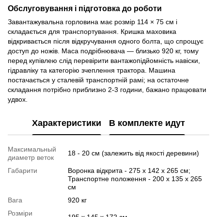
Обслуговування і підготовка до роботи
Завантажувальна горловина має розмір 114 × 75 см і
складається для транспортування. Кришка маховика
відкривається після відкручування одного болта, що спрощує
доступ до ножів. Маса подрібнювача — близько 920 кг, тому
перед купівлею слід перевірити вантажопідйомність навіски,
гідравліку та категорію зчеплення трактора. Машина
постачається у сталевій транспортній рамі; на остаточне
складання потрібно приблизно 2-3 години, бажано працювати
удвох.
Характеристики
В комплекте идут
Максимальный
18 - 20 cм (залежить від якості деревини)
диаметр веток
Габарити
Воронка відкрита - 275 х 142 х 265 см;
Транспортне положення - 200 х 135 х 265
см
Вага
920 кг
Розміри
195 х 145 х 172 cм