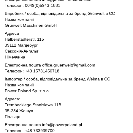
Телефон: 0049(0)5943-1881
Виробник / особа, відповідальна за бренд Grünwelt в ЄС
Назва компанії
Grünwelt Maschinen GmbH
Адреса
Halberstädterstr. 115
39112 Магдебург
Саксонія-Ангальт
Німеччина
Електронна пошта office.gruenwelt@gmail.com
Телефон: +49 15731450718
Імпортер / особа, відповідальна за бренд Weima в ЄС
Назва компанії
Power Poland Sp. z o.o.
Адреса:
Trembeckiego Stanisława 11B
35-234 Жешув
Польща
Електронна пошта info@powerpoland.pl
Телефон: +48 733939700