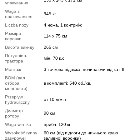
упакування
Waga z
945 кг
opakowaniem
Liczba noży
4 ножа, 1 контрнiж
Розміри
114 x 75 см
воронки
Висота викиду
265 см
Потужність
мiн. 70 к.с.
трактора
Монтаж
3-точкова підвіска, починаючи вiд кат. II
ВОМ (вал
отбора
в комплекті; 540 об./хв.
мощности)
Przepływ
от 10 л/мiн.
hydrauliczny
Диаметр
90 cм
ротору
Waga wirnika
прибл. 120 кг
Wysokość rynny
60 см (від підлоги до нижнього краю
zasypowej
заливної воронки)