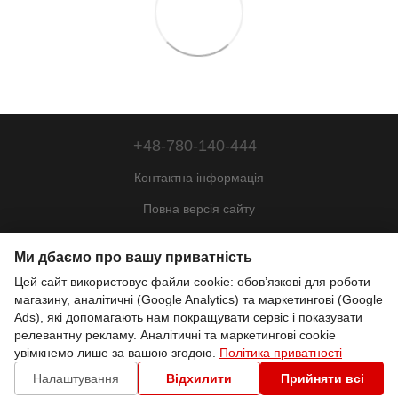
+48-780-140-444
Контактна інформація
Повна версія сайту
Мапа сайту
Ми дбаємо про вашу приватність
© 2022—2026
Цей сайт використовує файли cookie: обов’язкові для роботи
Motohill Poland
магазину, аналітичні (Google Analytics) та маркетингові (Google
Pl
Укр
Рус
Eng
Ads), які допомагають нам покращувати сервіс і показувати
релевантну рекламу. Аналітичні та маркетингові cookie
увімкнемо лише за вашою згодою.
Політика приватності
Інтернет-магазин створений з Хорошоп
Налаштування
Відхилити
Прийняти всі
Налаштування файлів cookie