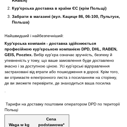
RABEN)
Кур'єрська доставка в країни ЄС (крім Польщі)
Забрати в магазині (вул. Кацице 86, 06-100, Пультуск,
Польша)
Найшвидший і найбезпечніший:
Кур'єрська компанія - доставка здійснюється
професійною кур'єрською компанією DPD, DHL, RABEN,
GEIS, Pocztex.
Вибір кур'єра означає зручність, безпеку й
упевненість у тому, що ваше замовлення буде доставлено
вчасно і за доступною ціною. Усі кур'єрські відправлення
застраховані від втрати або пошкодження в дорозі. Крім того,
ви отримаєте електронного листа з посиланням на сторінку,
де ви зможете перевірити, де знаходиться ваша посилка
.
Тарифи на доставку поштовим оператором DPD по території
Польщі
Cena
Waga w kg
podstawowa*