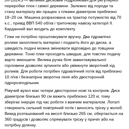
переробки гілок і свіжої деревини. Залежно від породи та
стану матеріалу він працює з гілками діаметром приблизно
18–20 см. Машина розрахована на трактор потужністю від 70
к.с., привід ВВП 540 об/хв і триточкову навіску категорії II.
Карданний вал входить до комплекту.
Гілки не потрібно проштовхувати вручну. Два гідравлічні
ролики захоплюють матеріал і подають його до диска, а
швидкість подачі можна змінювати відповідно до товщини
деревини. Тонкі гілки проходять швидше, для товстих подачу
варто зменшити. Велика ручка біля завантажувальної
горловини дозволяє зупинити або увімкнути зворотний хід
роликів. Для роботи потрібен гідравлічний потік від приблизно
10 л/хв і безнапірна зворотна лінія або двосторонній
гідророзподільник.
Ріжучий вузол має чотири двосторонні ножі та контрніж. Диск
діаметром близько 90 см важить приблизно 120 кг, тому
зберігає інерцію під час роботи з важчим матеріалом. Лопаті
створюють сильний повітряний потік і виносять тріску у жолоб.
Викид розташований на висоті близько 265 см, обертається на
360 градусів і дозволяє спрямувати тріску у причіп або на
потрібну ділянку.