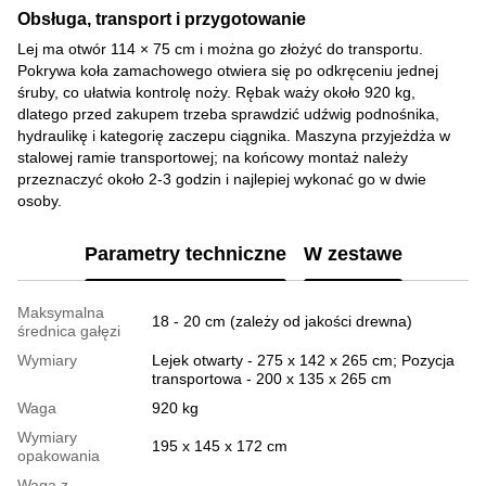
Obsługa, transport i przygotowanie
Lej ma otwór 114 × 75 cm i można go złożyć do transportu.
Pokrywa koła zamachowego otwiera się po odkręceniu jednej
śruby, co ułatwia kontrolę noży. Rębak waży około 920 kg,
dlatego przed zakupem trzeba sprawdzić udźwig podnośnika,
hydraulikę i kategorię zaczepu ciągnika. Maszyna przyjeżdża w
stalowej ramie transportowej; na końcowy montaż należy
przeznaczyć około 2-3 godzin i najlepiej wykonać go w dwie
osoby.
Parametry techniczne
W zestawe
Maksymalna
18 - 20 cm (zależy od jakości drewna)
średnica gałęzi
Wymiary
Lejek otwarty - 275 х 142 х 265 cm; Pozycja
transportowa - 200 х 135 х 265 cm
Waga
920 kg
Wymiary
195 х 145 х 172 cm
opakowania
Waga z