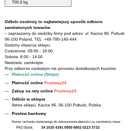
700,0 kg
Odbiór osobisty to najłatwiejszy sposób odbioru
zamówionych towarów
– zapraszamy do siedziby firmy pod adres: ul. Kacice 86, Pultusk
06-100 Poland, TEL
+48-780-140-444
Godziny otwarcia sklepu:
Codziennie: 09:00 - 18:00;
Sobota: 8:00 - 14:00
Niedziela: zamknięte.
Przy odbiorze osobistym nie ponosisz dodatkowych kosztów.
Płatność online (
Stripe
)
Płatność online
Przelewy24
Zakup na raty online
Przelewy24
Odbiór w sklepie
Adres sklepu: Kacice 86, 06-100 Pułtusk, Polska
Przelew bankowy
Numer rachunku bankowego do dokonywania płatności za zamówiony towar
PKO Bank:
34 1020 4391 0000 6802 0223 3732