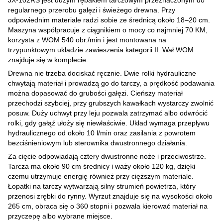
regularnego przerobu gałęzi i świeżego drewna. Przy
odpowiednim materiale radzi sobie ze średnicą około 18–20 cm.
Maszyna współpracuje z ciągnikiem o mocy co najmniej 70 KM,
korzysta z WOM 540 obr./min i jest montowana na
trzypunktowym układzie zawieszenia kategorii II. Wał WOM
znajduje się w komplecie.
Drewna nie trzeba dociskać ręcznie. Dwie rolki hydrauliczne
chwytają materiał i prowadzą go do tarczy, a prędkość podawania
można dopasować do grubości gałęzi. Cieńszy materiał
przechodzi szybciej, przy grubszych kawałkach wystarczy zwolnić
posuw. Duży uchwyt przy leju pozwala zatrzymać albo odwrócić
rolki, gdy gałąź ułoży się niewłaściwie. Układ wymaga przepływu
hydraulicznego od około 10 l/min oraz zasilania z powrotem
bezciśnieniowym lub sterownika dwustronnego działania.
Za cięcie odpowiadają cztery dwustronne noże i przeciwostrze.
Tarcza ma około 90 cm średnicy i waży około 120 kg, dzięki
czemu utrzymuje energię również przy cięższym materiale.
Łopatki na tarczy wytwarzają silny strumień powietrza, który
przenosi zrębki do rynny. Wyrzut znajduje się na wysokości około
265 cm, obraca się o 360 stopni i pozwala kierować materiał na
przyczepę albo wybrane miejsce.