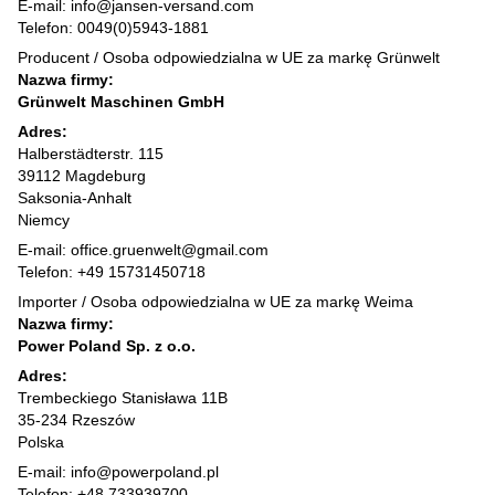
E-mail: info@jansen-versand.com
Telefon: 0049(0)5943-1881
Producent / Osoba odpowiedzialna w UE za markę Grünwelt
Nazwa firmy:
Grünwelt Maschinen GmbH
Adres:
Halberstädterstr. 115
39112 Magdeburg
Saksonia-Anhalt
Niemcy
E-mail: office.gruenwelt@gmail.com
Telefon: +49 15731450718
Importer / Osoba odpowiedzialna w UE za markę Weima
Nazwa firmy:
Power Poland Sp. z o.o.
Adres:
Trembeckiego Stanisława 11B
35-234 Rzeszów
Polska
E-mail: info@powerpoland.pl
Telefon: +48 733939700