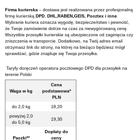
Firma kurierska
– dostawa jest realizowana przez profesjonalną
firmę kurierską
DPD
,
DHL,RABEN,GEIS, Pocztex i inne
.
Wybranie kuriera oznacza wygodę, bezpieczeństwo i pewność,
że Twoje zamówienie dotrze na czas za niewygórowaną cenę.
Wszystkie przesyłki kurierskie są ubezpieczone od zaginięcia czy
zniszczenia w transporcie. Dodatkowo, na Twój adres email
otrzymasz link do strony, na której na bieżąco będziesz mógł
sprawdzać, gdzie znajduje się Twoja przesyłka.
Taryfy doręczeń operatora pocztowego DPD dla przesyłek na
terenie Polski
Cena
Waga w kg
podstawowa*
PLN
do 2,0 kg
18,20
powyżej 2,0
19,30
do 5,0 kg
Dopłaty do
Paczki**
ceny