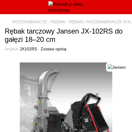
ROZDRABNIACZE / RĘBAKI
RĘBAKI / ROZDRABNIACZE ROL
Rębak tarczowy Jansen JX-102RS do
gałęzi 18–20 cm
Artykuł:
JX102RS
Zostaw opinię