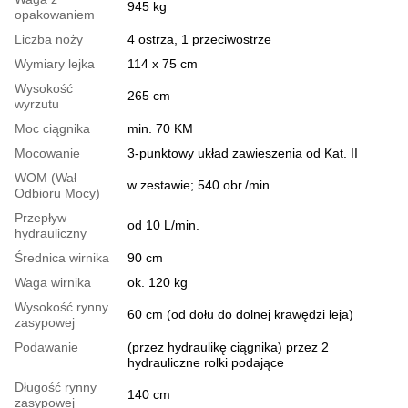
945 kg
opakowaniem
Liczba noży
4 ostrza, 1 przeciwostrze
Wymiary lejka
114 x 75 сm
Wysokość
265 сm
wyrzutu
Moc ciągnika
min. 70 KM
Mocowanie
3-punktowy układ zawieszenia od Kat. II
WOM (Wał
w zestawie; 540 obr./min
Odbioru Mocy)
Przepływ
od 10 L/min.
hydrauliczny
Średnica wirnika
90 cm
Waga wirnika
ok. 120 kg
Wysokość rynny
60 cm (od dołu do dolnej krawędzi leja)
zasypowej
Podawanie
(przez hydraulikę ciągnika) przez 2
hydrauliczne rolki podające
Długość rynny
140 cm
zasypowej