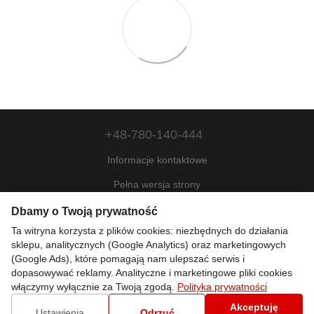
+48-780-140-444
Informacje kontaktowe
Pełna wersja strony
Mapa strony
Dbamy o Twoją prywatność
Ta witryna korzysta z plików cookies: niezbędnych do działania
© 2022—2026
sklepu, analitycznych (Google Analytics) oraz marketingowych
Motohill Poland
(Google Ads), które pomagają nam ulepszać serwis i
Pl
Укр
Рус
Eng
dopasowywać reklamy. Analityczne i marketingowe pliki cookies
włączymy wyłącznie za Twoją zgodą.
Polityka prywatności
Akceptuję
Sklep internetowy zbudowany z Horoshop
Ustawienia
Odrzuć