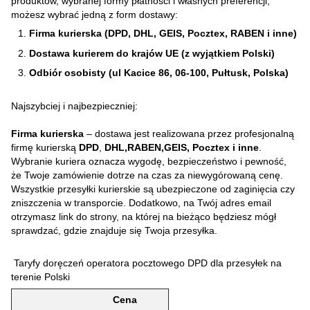
produktów, wybranej formy płatności i własnych preferencji,
możesz wybrać jedną z form dostawy:
Firma kurierska (DPD, DHL, GEIS, Pocztex, RABEN i inne)
Dostawa kurierem do krajów UE (z wyjątkiem Polski)
Odbiór osobisty (ul Kacice 86, 06-100, Pułtusk, Polska)
Najszybciej i najbezpieczniej:
Firma kurierska
– dostawa jest realizowana przez profesjonalną
firmę kurierską
DPD
,
DHL,RABEN,GEIS, Pocztex i inne
.
Wybranie kuriera oznacza wygodę, bezpieczeństwo i pewność,
że Twoje zamówienie dotrze na czas za niewygórowaną cenę.
Wszystkie przesyłki kurierskie są ubezpieczone od zaginięcia czy
zniszczenia w transporcie. Dodatkowo, na Twój adres email
otrzymasz link do strony, na której na bieżąco będziesz mógł
sprawdzać, gdzie znajduje się Twoja przesyłka.
Taryfy doręczeń operatora pocztowego DPD dla przesyłek na
terenie Polski
Cena