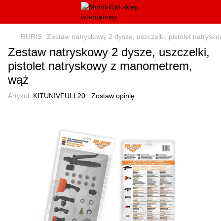
RURIS
Zestaw natryskowy 2 dysze, uszczelki, pistolet natry
Zestaw natryskowy 2 dysze, uszczelki,
pistolet natryskowy z manometrem,
wąż
Artykuł:
KITUNIVFULL20
Zostaw opinię