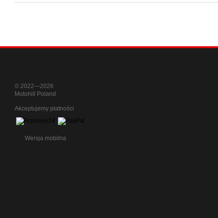
© 2022—2026
Motohill Poland
Akceptujemy płatności
Wersja mobilna