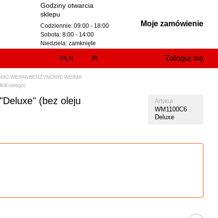
Godziny otwarcia
sklepu
Moje zamówienie
Codziennie: 09:00 - 18:00
Sobota: 8:00 - 14:00
Niedziela: zamknięte
Zaloguj się
PLN
Pl
NIKI WEIMA BENZYNOWE WEIMA
ilnikowego)
eluxe" (bez oleju
Artykuł
WM1100C6
Deluxe