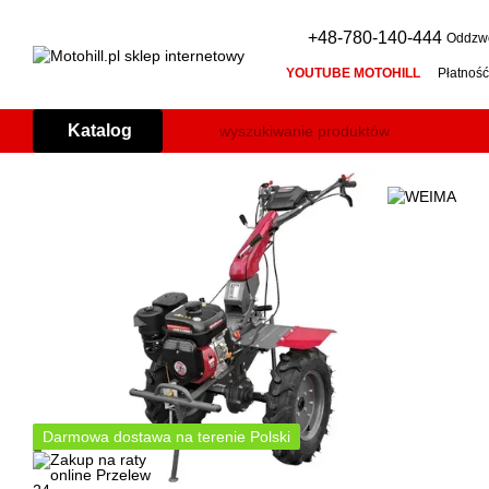
Przejdź do głównej treści
+48-780-140-444
Oddzwo
YOUTUBE MOTOHILL
Płatność
Regulamin
Warunki gwaranc
Silnik do ciągnika jednoosiowe
Katalog
Kosiarka bijakowa (mulczer do 
Łuparka do drewna: pozioma c
Agregat prądotwórczy: jak dob
Impressum
Darmowa dostawa na terenie Polski