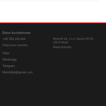
Dane kontaktowe
+48-780-140-444
Motohill Sp. z o.o. Kacice 86 06-
100 Pułtusk
Połączenie zwrotne
Mapa dojazdu
Viber
WhatsApp
Telegram
Motohillpl@gmail.com