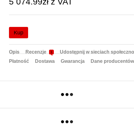
5 074.99zł z VAT
Kup
Opis
Recenzje
Udostępnij w sieciach społeczn
1
Płatność
Dostawa
Gwarancja
Dane producentów