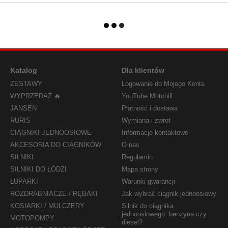
Katalog
Dla klientów
ZESTAWY
Logowanie do Mojego Konta
WYPRZEDAŻ 🔥
YouTube Motohill
JANSEN
Płatność i dostawa
RURIS
Wymiana i zwrot
CIĄGNIKI JEDNOOSIOWE
Informacje kontaktowe
AKCESORIA DO CIĄGNIKÓW
O nas
SILNIKI
Regulamin
SILNIKI DO ŁÓDZI
Mapa strony
ŁUPARKI
Warunki gwarancji
ROZDRABNIACZE / RĘBAKI
Jak wybrać ciągnik jednoosiowy
KOSIARKI / MULCZERY
Silnik do ciągnika
jednoosiowego: benzyna czy
MOTOPOMPY
diesel?