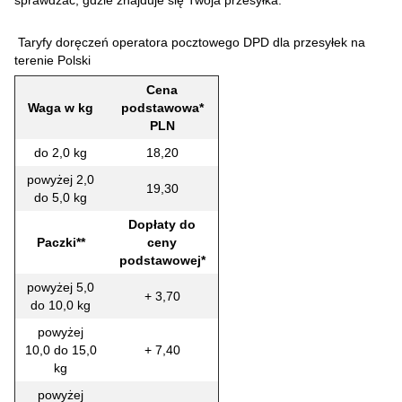
Taryfy doręczeń operatora pocztowego DPD dla przesyłek na
terenie Polski
Cena
Waga w kg
podstawowa*
PLN
do 2,0 kg
18,20
powyżej 2,0
19,30
do 5,0 kg
Dopłaty do
Paczki**
ceny
podstawowej*
powyżej 5,0
+ 3,70
do 10,0 kg
powyżej
10,0 do 15,0
+ 7,40
kg
powyżej