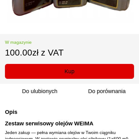
W magazynie
100.00zł z VAT
Kup
Do ulubionych
Do porównania
Opis
Zestaw serwisowy olejów WEIMA
Jeden zakup — pełna wymiana olejów w Twoim ciągniku
jednoosiowym. W zestawie oryginalny olej silnikowy (1×600 ml)