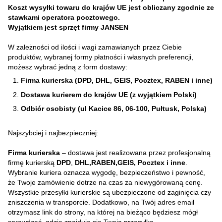
Koszt wysyłki towaru do krajów UE jest obliczany zgodnie ze
stawkami operatora pocztowego.
Wyjątkiem jest sprzęt firmy JANSEN
W zależności od ilości i wagi zamawianych przez Ciebie
produktów, wybranej formy płatności i własnych preferencji,
możesz wybrać jedną z form dostawy:
Firma kurierska (DPD, DHL, GEIS, Pocztex, RABEN i inne)
Dostawa kurierem do krajów UE (z wyjątkiem Polski)
Odbiór osobisty (ul Kacice 86, 06-100, Pułtusk, Polska)
Najszybciej i najbezpieczniej:
Firma kurierska
– dostawa jest realizowana przez profesjonalną
firmę kurierską
DPD
,
DHL,RABEN,GEIS, Pocztex i inne
.
Wybranie kuriera oznacza wygodę, bezpieczeństwo i pewność,
że Twoje zamówienie dotrze na czas za niewygórowaną cenę.
Wszystkie przesyłki kurierskie są ubezpieczone od zaginięcia czy
zniszczenia w transporcie. Dodatkowo, na Twój adres email
otrzymasz link do strony, na której na bieżąco będziesz mógł
sprawdzać, gdzie znajduje się Twoja przesyłka.