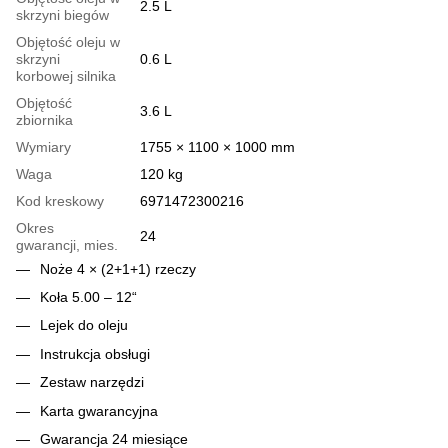
2.5 L
skrzyni biegów
Objętość oleju w
skrzyni
0.6 L
korbowej silnika
Objętość
3.6 L
zbiornika
Wymiary
1755 × 1100 × 1000 mm
Waga
120 kg
Kod kreskowy
6971472300216
Okres
24
gwarancji, mies.
Noże 4 × (2+1+1) rzeczy
Koła 5.00 – 12“
Lejek do oleju
Instrukcja obsługi
Zestaw narzędzi
Karta gwarancyjna
Gwarancja 24 miesiące