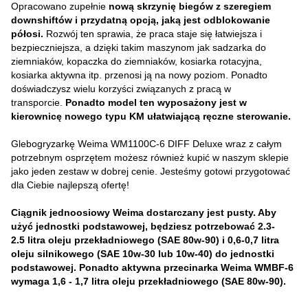
Opracowano zupełnie
nową skrzynię biegów z szeregiem
downshiftów i przydatną opcją, jaką jest odblokowanie
półosi.
Rozwój ten sprawia, że praca staje się łatwiejsza i
bezpieczniejsza, a dzięki takim maszynom jak sadzarka do
ziemniaków, kopaczka do ziemniaków, kosiarka rotacyjna,
kosiarka aktywna itp. przenosi ją na nowy poziom. Ponadto
doświadczysz wielu korzyści związanych z pracą w
transporcie.
Ponadto model ten wyposażony jest w
kierownicę nowego typu KM ułatwiającą ręczne sterowanie.
Glebogryzarkę Weima WM1100C-6 DIFF Deluxe wraz z całym
potrzebnym osprzętem możesz również kupić w naszym sklepie
jako jeden zestaw w dobrej cenie. Jesteśmy gotowi przygotować
dla Ciebie najlepszą ofertę!
Ciągnik jednoosiowy Weima dostarczany jest pusty. Aby
użyć jednostki podstawowej, będziesz potrzebować 2.3-
2.5 litra oleju przekładniowego (SAE 80w-90) i 0,6-0,7 litra
oleju silnikowego (SAE 10w-30 lub 10w-40) do jednostki
podstawowej. Ponadto aktywna przecinarka Weima WMBF-6
wymaga 1,6 - 1,7 litra oleju przekładniowego (SAE 80w-90).