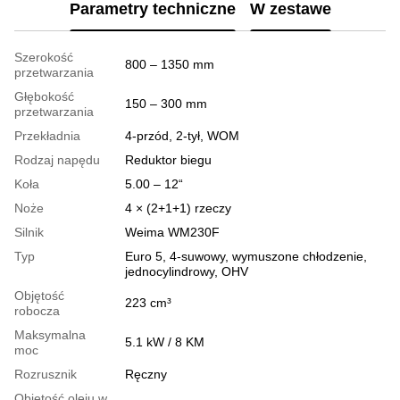
Parametry techniczne
W zestawe
Szerokość
800 – 1350 mm
przetwarzania
Głębokość
150 – 300 mm
przetwarzania
Przekładnia
4-przód, 2-tył, WOM
Rodzaj napędu
Reduktor biegu
Koła
5.00 – 12“
Noże
4 × (2+1+1) rzeczy
Silnik
Weima WM230F
Typ
Euro 5, 4-suwowy, wymuszone chłodzenie,
jednocylindrowy, OHV
Objętość
223 cm³
robocza
Maksymalna
5.1 kW / 8 KM
moc
Rozrusznik
Ręczny
Objętość oleju w