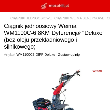
CIĄGNIKI JEDNOOSIOWE
CIĄGNIKI WEIMA BENZYNOWE
C
Ciągnik jednoosiowy Weima
WM1100C-6 8KM Dyferencjał "Deluxe"
(bez oleju przekładniowego i
silnikowego)
Artykuł:
WM1100C6 DIFF Deluxe
Zostaw opinię