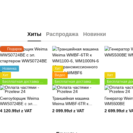
Хиты
Распродажа
Новинки
Подарок
Новинка
Хит
Хит
Видео
Хит
Бесплатная доставка по Польше
Бесплатная доставка по Польше
Снегоуборщик Weima
Траншейная машина
Генератор Wei
WWS0724ВЕ с эл.
Weima WMBF-6TR к
WM5500BE
стартером
WM1100-6, WM1000N-6
4 120.99zł z VAT
2 099.99zł z VAT
2 699.99zł z V
(без трансмиссионного
масла)