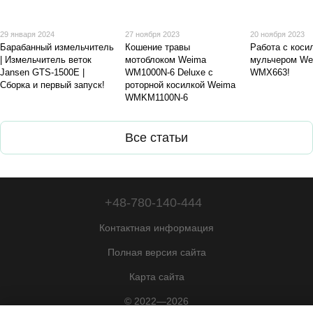
29 января 2024
27 ноября 2023
20 ноября 2023
Барабанный измельчитель
Кошение травы
Работа с коси
| Измельчитель веток
мотоблоком Weima
мульчером We
Jansen GTS-1500E |
WM1000N-6 Deluxe с
WMX663!
Сборка и первый запуск!
роторной косилкой Weima
WMKM1100N-6
Все статьи
+48-780-140-444
Контактная информация
Полная версия сайта
Карта сайта
© 2022—2026