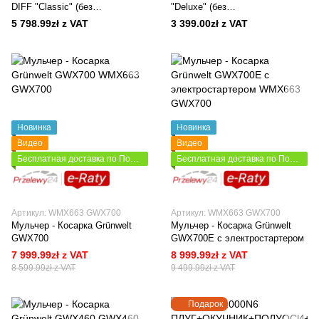
DIFF "Classic" (без
"Deluxe" (без
трансмиссионного и моторного
трансмиссионного и моторного
5 798.99zł z VAT
3 399.00zł z VAT
масла)
масла)
Новинка
Новинка
Видео
Видео
Бесплатная доставка по Польше
Бесплатная доставка по Польше
Артикул: WMX663 GWX700
Артикул: WMX663 GWX700
Мульчер - Косарка Grünwelt
Мульчер - Косарка Grünwelt
GWX700
GWX700E с электростартером
7 999.99zł z VAT
8 999.99zł z VAT
8 599.99zł z VAT
9 499.99zł z VAT
Подарок