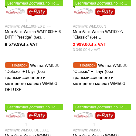
Бесплатная доставка по Польше
Бесплатная доставка по Польше
1
Артикул: WM1100FE6 DIFF
Артикул: WM1000N
Мотоблок Weima WM1100FE-6
Мотоблок Weima WM1000N
DIFF "Prestige" (без
"Classic" (без
трансмиссионного и моторного
трансмиссионного и моторного
8 579.99zł z VAT
2 999.00zł z VAT
масла)
масла)
3 349.00zł z VAT
Подарок
Подарок
Бесплатная доставка по Польше
Бесплатная доставка по Польше
1
1
Артикул: WM500 DELUXE
Артикул: WM500
Мотоблок Weima WM500
Мотоблок Weima WM500