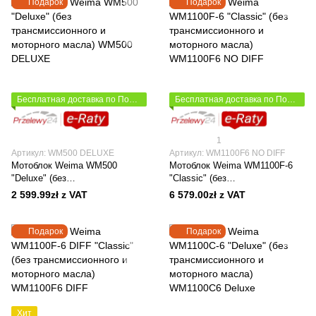
Подарок
Подарок
Бесплатная доставка по Польше
Бесплатная доставка по Польше
1
Артикул: WM500 DELUXE
Артикул: WM1100F6 NO DIFF
Мотоблок Weima WM500
Мотоблок Weima WM1100F-6
"Deluxe" (без
"Classic" (без
трансмиссионного и моторного
трансмиссионного и моторного
2 599.99zł z VAT
6 579.00zł z VAT
масла)
масла)
Подарок
Подарок
Хит