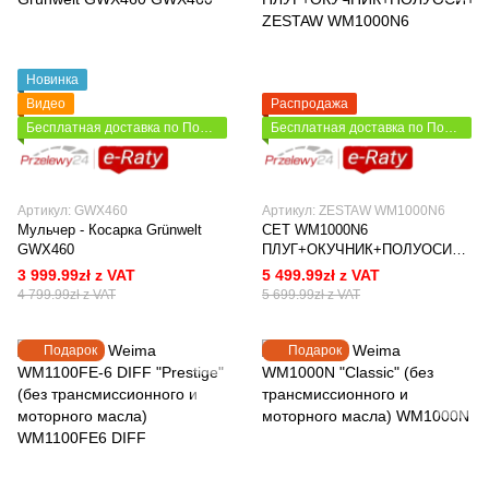
Новинка
Видео
Распродажа
Бесплатная доставка по Польше
Бесплатная доставка по Польше
Артикул: GWX460
Артикул: ZESTAW WM1000N6
Мульчер - Косарка Grünwelt
СЕТ WM1000N6
GWX460
ПЛУГ+ОКУЧНИК+ПОЛУОСИ+Г
РУНТОЗАЦЕПЫ+КАРТОФЕЛЕ
3 999.99zł z VAT
5 499.99zł z VAT
КОПАЛКА
4 799.99zł z VAT
5 699.99zł z VAT
Подарок
Подарок