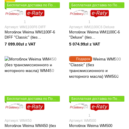
Бесплатная доставка по Польше
Бесплатная доставка по Польше
1
1
Артикул: WM1100F6 DIFF
Артикул: WM1100C6 Deluxe
Мотоблок Weima WM1100F-6
Мотоблок Weima WM1100C-6
DIFF "Classic" (без
"Deluxe" (без
трансмиссионного и моторного
трансмиссионного и моторного
7 099.00zł z VAT
5 074.99zł z VAT
масла)
масла)
Подарок
Бесплатная доставка по Польше
Бесплатная доставка по Польше
1
Артикул: WM450
Артикул: WM500
Мотоблок Weima WM450 (без
Мотоблок Weima WM500