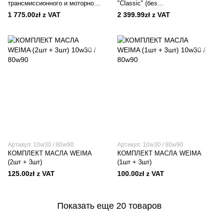
трансмиссионного и моторного
"Classic" (без
масла)
трансмиссионного и моторного
1 775.00zł z VAT
2 399.99zł z VAT
масла)
Артикул: 10w30 / 80w90
Артикул: 10w30 / 80w90
КОМПЛЕКТ МАСЛА WEIMA
КОМПЛЕКТ МАСЛА WEIMA
(2шт + 3шт)
(1шт + 3шт)
125.00zł z VAT
100.00zł z VAT
Показать еще 20 товаров