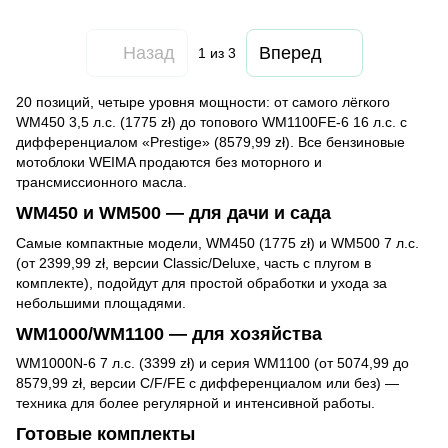
Назад
Вперед
1
из 3
20 позиций, четыре уровня мощности: от самого лёгкого
WM450 3,5 л.с. (1775 zł) до топового WM1100FE-6 16 л.с. с
дифференциалом «Prestige» (8579,99 zł). Все бензиновые
мотоблоки WEIMA продаются без моторного и
трансмиссионного масла.
WM450 и WM500 — для дачи и сада
Самые компактные модели, WM450 (1775 zł) и WM500 7 л.с.
(от 2399,99 zł, версии Classic/Deluxe, часть с плугом в
комплекте), подойдут для простой обработки и ухода за
небольшими площадями.
WM1000/WM1100 — для хозяйства
WM1000N-6 7 л.с. (3399 zł) и серия WM1100 (от 5074,99 до
8579,99 zł, версии C/F/FE с дифференциалом или без) —
техника для более регулярной и интенсивной работы.
Готовые комплекты