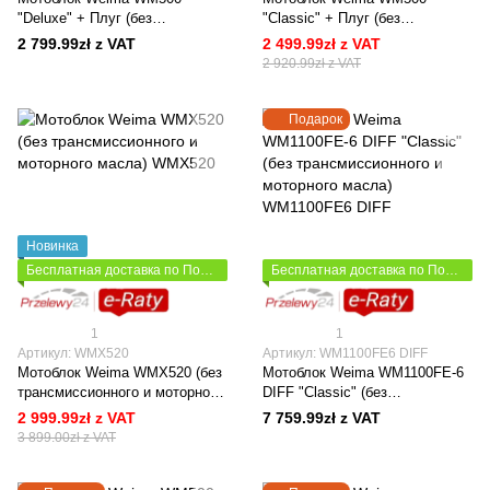
"Deluxe" + Плуг (без
"Classic" + Плуг (без
трансмиссионного и моторного
трансмиссионного и моторного
2 799.99zł z VAT
2 499.99zł z VAT
масла)
масла)
2 920.99zł z VAT
Подарок
Новинка
Бесплатная доставка по Польше
Бесплатная доставка по Польше
1
1
Артикул: WMX520
Артикул: WM1100FE6 DIFF
Мотоблок Weima WMX520 (без
Мотоблок Weima WM1100FE-6
трансмиссионного и моторного
DIFF "Classic" (без
масла)
трансмиссионного и моторного
2 999.99zł z VAT
7 759.99zł z VAT
масла)
3 899.00zł z VAT