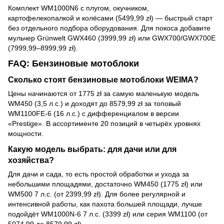
Комплект WM1000N6 с плугом, окучником,
картофелекопалкой и колёсами (5499,99 zł) — быстрый старт
без отдельного подбора оборудования. Для покоса добавите
мульчер Grünwelt GWX460 (3999,99 zł) или GWX700/GWX700E
(7999,99–8999,99 zł).
FAQ: Бензиновые мотоблоки
Сколько стоят бензиновые мотоблоки WEIMA?
Цены начинаются от 1775 zł за самую маленькую модель
WM450 (3,5 л.с.) и доходят до 8579,99 zł за топовый
WM1100FE-6 (16 л.с.) с дифференциалом в версии
«Prestige». В ассортименте 20 позиций в четырёх уровнях
мощности.
Какую модель выбрать: для дачи или для
хозяйства?
Для дачи и сада, то есть простой обработки и ухода за
небольшими площадями, достаточно WM450 (1775 zł) или
WM500 7 л.с. (от 2399,99 zł). Для более регулярной и
интенсивной работы, как пахота большей площади, лучше
подойдёт WM1000N-6 7 л.с. (3399 zł) или серия WM1100 (от
5074,99 до 8579,99 zł).