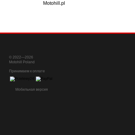
Motohill.pl
© 2022—2026
Motohill Poland
Принимаем к оплате
Мобильная версия