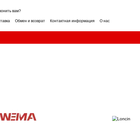
вонить вам?
ставка
Обмен и возврат
Контактная информация
О нас
ие
Условия гарантии
нзин или дизель? Сравнение
как выбрать? Советы
ли вертикальный? Как выбрать?
Измельчитель веток: как выбрать? Гид
обрать мощность? Гид
Бензиновый снегоуборщик: как выбрать? Гид