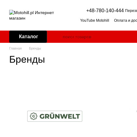
Перейти к основному контенту
+48-780-140-444
Перез
YouTube Motohill
Оплата и до
Пользовательское соглашен
Двигатель для мотоблока: бе
Каталог
Косилка-мульчер для травы: 
Дровокол: горизонтальный и
Главная
Бренды
Генератор для дома: как под
Impressum
Бренды