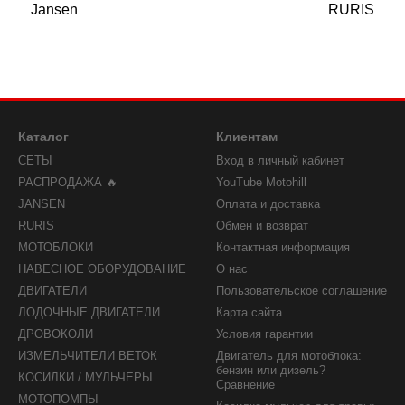
Jansen
RURIS
Каталог
Клиентам
СЕТЫ
Вход в личный кабинет
РАСПРОДАЖА 🔥
YouTube Motohill
JANSEN
Оплата и доставка
RURIS
Обмен и возврат
МОТОБЛОКИ
Контактная информация
НАВЕСНОЕ ОБОРУДОВАНИЕ
О нас
ДВИГАТЕЛИ
Пользовательское соглашение
ЛОДОЧНЫЕ ДВИГАТЕЛИ
Карта сайта
ДРОВОКОЛИ
Условия гарантии
ИЗМЕЛЬЧИТЕЛИ ВЕТОК
Двигатель для мотоблока:
бензин или дизель?
КОСИЛКИ / МУЛЬЧЕРЫ
Сравнение
МОТОПОМПЫ