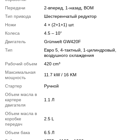
Передачи
2-вперед, 1-назад, ВОМ
Тип привода
Шестеренчатый редуктор
Ножи
4 × (2+1+1) шт.
Колеса
4.5 – 10“
Двигатель
Grünwelt GW420F​​​​​​​
Тип
Евро 5, 4-тактный, 1-цилиндровый,
воздушного охлаждения
Рабочий объем
420 cm³
Максимальная
11.7 kW / 16 KM
мощность
Стартер
Ручной
Объем масла в
картере
1.1 Л
двигателя
Объем масла в
коробке
2.5 L
передач
Объем бака
6.5 Л