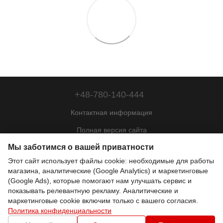
+48-780-140-444
Контактная информация
Полная версия сайта
Мы заботимся о вашей приватности
Карта сайта
Этот сайт использует файлы cookie: необходимые для работы
© 2022—2026
магазина, аналитические (Google Analytics) и маркетинговые
Motohill Poland
(Google Ads), которые помогают нам улучшать сервис и
Pl
Укр
Рус
Eng
показывать релевантную рекламу. Аналитические и
маркетинговые cookie включим только с вашего согласия.
Политика конфиденциальности
Online store built with Horoshop