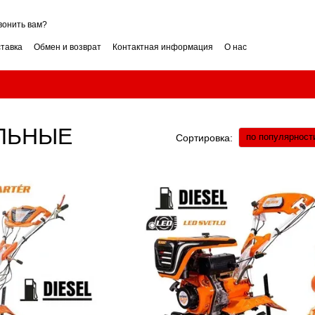
вонить вам?
ставка
Обмен и возврат
Контактная информация
О нас
ие
Условия гарантии
нзин или дизель? Сравнение
как выбрать? Советы
ли вертикальный? Как выбрать?
Измельчитель веток: как выбрать? Гид
обрать мощность? Гид
Бензиновый снегоуборщик: как выбрать? Гид
ЛЬНЫЕ
по популярност
Сортировка: