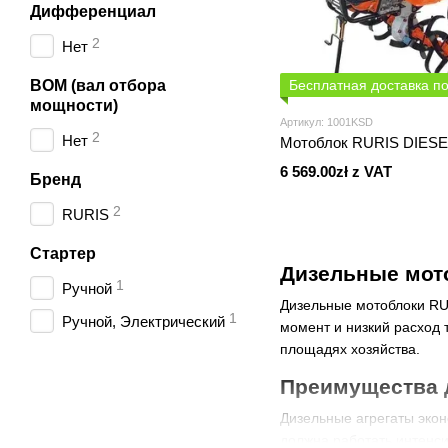
Дифференциал
2
Нет
ВОМ (вал отбора
Бесплатная доставка п
мощности)
Артикул: 1001KSD
2
Нет
Мотоблок RURIS DIESE
6 569.00zł z VAT
Бренд
2
RURIS
Стартер
Дизельные мот
1
Ручной
Дизельные мотоблоки RU
1
Ручной, Электрический
момент и низкий расход 
площадях хозяйства.
Преимущества 
Дизельные агрегаты эко
должна работать интенси