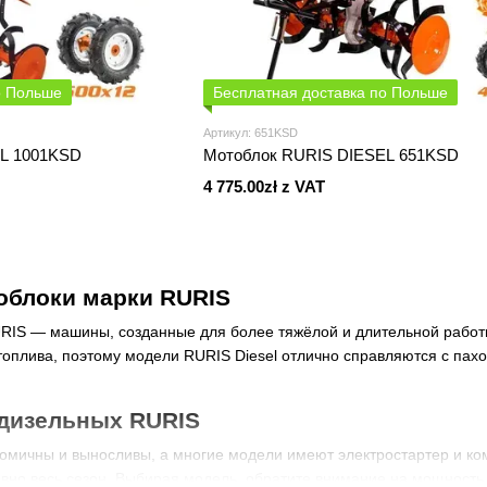
о Польше
Бесплатная доставка по Польше
Артикул: 651KSD
L 1001KSD
Мотоблок RURIS DIESEL 651KSD
4 775.00zł z VAT
облоки марки RURIS
RIS — машины, созданные для более тяжёлой и длительной работы
топлива, поэтому модели RURIS Diesel отлично справляются с пах
дизельных RURIS
номичны и выносливы, а многие модели имеют электростартер и к
вно весь сезон. Выбирая модель, обратите внимание на мощность