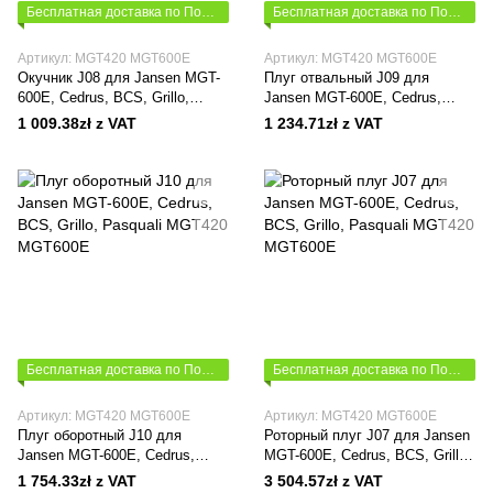
Бесплатная доставка по Польше
Бесплатная доставка по Польше
Артикул: MGT420 MGT600E
Артикул: MGT420 MGT600E
Окучник J08 для Jansen MGT-
Плуг отвальный J09 для
600E, Cedrus, BCS, Grillo,
Jansen MGT-600E, Cedrus,
Pasquali
BCS, Grillo, Pasquali
1 009.38zł z VAT
1 234.71zł z VAT
Бесплатная доставка по Польше
Бесплатная доставка по Польше
Артикул: MGT420 MGT600E
Артикул: MGT420 MGT600E
Плуг оборотный J10 для
Роторный плуг J07 для Jansen
Jansen MGT-600E, Cedrus,
MGT-600E, Cedrus, BCS, Grillo,
BCS, Grillo, Pasquali
Pasquali
1 754.33zł z VAT
3 504.57zł z VAT