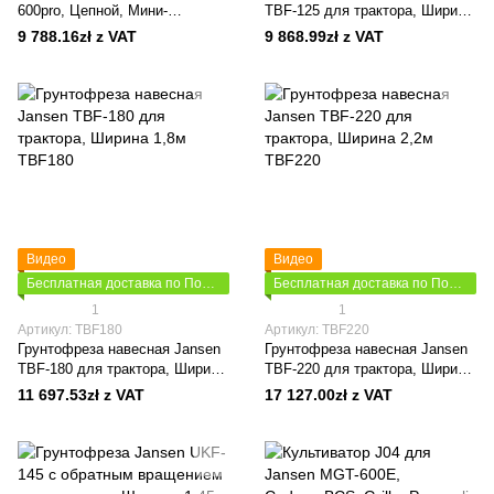
600pro, Цепной, Мини-
TBF-125 для трактора, Ширина
экскаватор, Двигатель 13,5л.с.
1,25м
9 788.16zł z VAT
9 868.99zł z VAT
Видео
Видео
Бесплатная доставка по Польше
Бесплатная доставка по Польше
1
1
Артикул: TBF180
Артикул: TBF220
Грунтофреза навесная Jansen
Грунтофреза навесная Jansen
TBF-180 для трактора, Ширина
TBF-220 для трактора, Ширина
1,8м
2,2м
11 697.53zł z VAT
17 127.00zł z VAT