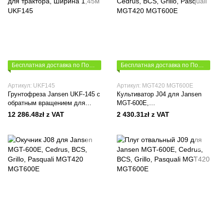
Бесплатная доставка по Польше
Бесплатная доставка по Польше
Артикул: UKF145
Артикул: MGT420 MGT600E
Грунтофреза Jansen UKF-145 с
Культиватор J04 для Jansen
обратным вращением для
MGT-600E,
трактора, Ширина 1,45м
Cedrus, BCS, Grillo, Pasquali
12 286.48zł z VAT
2 430.31zł z VAT