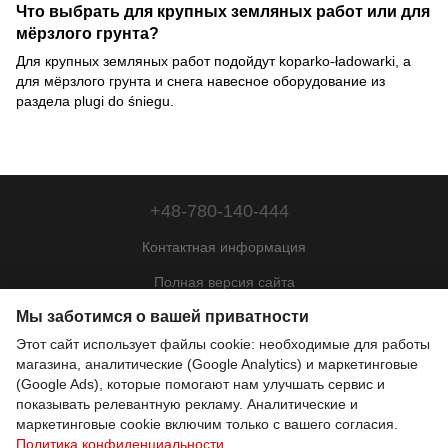
Что выбрать для крупных земляных работ или для
мёрзлого грунта?
Для крупных земляных работ подойдут koparko-ładowarki, а
для мёрзлого грунта и снега навесное оборудование из
раздела plugi do śniegu.
+48-780-140-444
Контактная информация
Полная версия сайта
Мы заботимся о вашей приватности
Карта сайта
Этот сайт использует файлы cookie: необходимые для работы
© 2022—2026
магазина, аналитические (Google Analytics) и маркетинговые
Motohill Poland
(Google Ads), которые помогают нам улучшать сервис и
Pl
Укр
Рус
Eng
показывать релевантную рекламу. Аналитические и
маркетинговые cookie включим только с вашего согласия.
Политика конфиденциальности