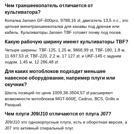
Чем траншеекопатель отличается от
культиватора?
Копалка Jansen GF-600pro, 9788,16 zł, двигатель 13,5 л.с., это
цепная минитраншеекопалка для канавы под дренаж или
кабель. Культиваторы Jansen TBF готовят почву под посев.
Какую рабочую ширину имеют культиваторы TBF?
Четыре ширины: TBF-125, 1,25 м, 9868,99 zł; TBF-180, 1,8 м,
11 697,53 zł; TBF-220, 2,2 м, 17 127 zł; и UKF-145 с задним
ходом, 1,45 м, 12 286,48 zł.
Для каких мотоблоков подходит меньшее
навесное оборудование, например плуги или
окучник?
Шесть позиций по цене 1009,38-3504,57 zł расширяют
возможности мотоблоков MGT-600E, Cedrus, BCS, Grillo и
Pasquali.
Чем плуги J09/J10 отличаются от плуга J07?
J09/J10 это однокорпусные плуги, есть и оборотная версия, а
J07 это активный спиральный плуг.