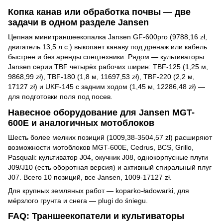
Копка канав или обработка почвы — две
задачи в одном разделе Jansen
Цепная минитраншеекопалка Jansen GF-600pro (9788,16 zł,
двигатель 13,5 л.с.) выкопает канаву под дренаж или кабель
быстрее и без аренды спецтехники. Рядом — культиваторы
Jansen серии TBF четырёх рабочих ширин: TBF-125 (1,25 м,
9868,99 zł), TBF-180 (1,8 м, 11697,53 zł), TBF-220 (2,2 м,
17127 zł) и UKF-145 с задним ходом (1,45 м, 12286,48 zł) —
для подготовки поля под посев.
Навесное оборудование для Jansen MGT-
600E и аналогичных мотоблоков
Шесть более мелких позиций (1009,38-3504,57 zł) расширяют
возможности мотоблоков MGT-600E, Cedrus, BCS, Grillo,
Pasquali: культиватор J04, окучник J08, однокорпусные плуги
J09/J10 (есть оборотная версия) и активный спиральный плуг
J07. Всего 10 позиций, все Jansen, 1009-17127 zł.
Для крупных земляных работ — koparko-ładowarki, для
мёрзлого грунта и снега — plugi do śniegu.
FAQ: Траншеекопатели и культиваторы