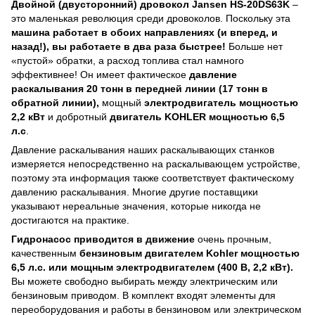
Двойной (двусторонний) дровокол Jansen HS-20DS63K
–
это маленькая революция среди дровоколов. Поскольку эта
машина работает в обоих направлениях (и вперед, и
назад!), вы работаете в два раза быстрее!
Больше нет
«пустой» обратки, а расход топлива стал намного
эффективнее! Он имеет фактическое
давление
раскалывания 20 тонн в передней линии (17 тонн в
обратной линии),
мощный
электродвигатель мощностью
2,2 кВт
и добротный
двигатель KOHLER мощностью 6,5
л.с
.
Давление раскалывания наших раскалывающих станков
измеряется непосредственно на раскалывающем устройстве,
поэтому эта информация также соответствует фактическому
давлению раскалывания. Многие другие поставщики
указывают нереальные значения, которые никогда не
достигаются на практике.
Гидронасос приводится в движение
очень прочным,
качественным
бензиновым двигателем Kohler мощностью
6,5 л.с. или мощным электродвигателем (400 В, 2,2 кВт).
Вы можете свободно выбирать между электрическим или
бензиновым приводом. В комплект входят элементы для
переоборудования и работы в бензиновом или электрическом