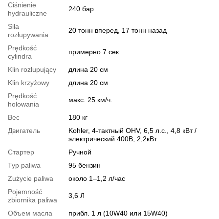
Ciśnienie
240 бар
hydrauliczne
Siła
20 тонн вперед, 17 тонн назад
rozłupywania
Prędkość
примерно 7 сек.
cylindra
Klin rozłupujący
длина 20 см
Klin krzyżowy
длина 20 см
Prędkość
макс. 25 км/ч.
holowania
Вес
180 кг
Двигатель
Kohler, 4-тактный OHV, 6,5 л.с., 4,8 кВт /
электрический 400В, 2,2кВт
Стартер
Ручной
Typ paliwa
95 бензин
Zużycie paliwa
около 1–1,2 л/час
Pojemność
3,6 Л
zbiornika paliwa
Объем масла
прибл. 1 л (10W40 или 15W40)