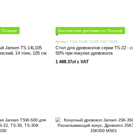
о Польше
Бесплатная доставка по Польше
Артикул: TS18 TS18E TS22B TS22 TS22E
ый Jansen TS-14L105
Стол для дровоколов серии TS-22 - с
еский, 14 тонн, 105 см
50% при покупке дровокола
1 488.37zł z VAT