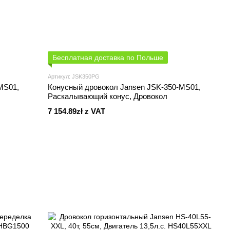
Бесплатная доставка по Польше
Артикул: JSK350PG
MS01,
Конусный дровокол Jansen JSK-350-MS01,
Раскалывающий конус, Дровокол
7 154.89zł z VAT