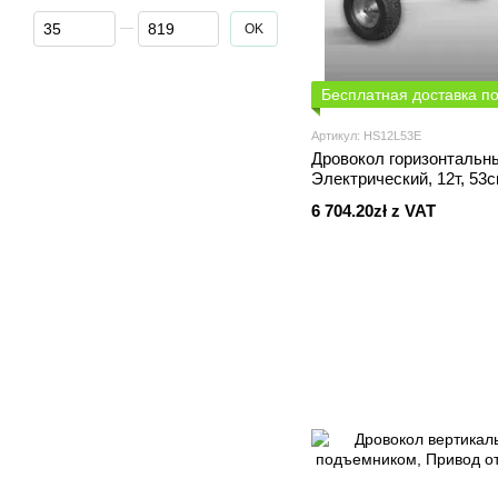
От Цена, zł z VAT
До Цена, zł z VAT
OK
Бесплатная доставка п
Артикул: HS12L53E
Дровокол горизонтальн
Электрический, 12т, 53
6 704.20zł z VAT