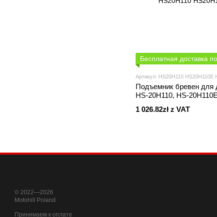
Бесплатная доставка п
Артикул: HS20H110 HS20H110E
Подъемник бревен для 
HS-20H110, HS-20H110E
1 026.82zł z VAT
© 2022—2026
Motohill Poland
Принимаем к оплате