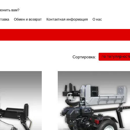
вонить вам?
ставка
Обмен и возврат
Контактная информация
О нас
ие
Условия гарантии
нзин или дизель? Сравнение
как выбрать? Советы
ли вертикальный? Как выбрать?
Измельчитель веток: как выбрать? Гид
обрать мощность? Гид
Бензиновый снегоуборщик: как выбрать? Гид
по популярност
Сортировка: