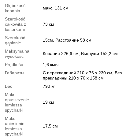
Głębokość
макс. 131 cм
kopania
Szerokość
całkowita z
73 см
lusterkami
Szerokość
15cм, Расстояние 58 cм
gąsienic
Maksymalna
Копания 226,6 cм, Выгрузки 152,2 cм
wysokość
Prędkość
1,6 км/ч
Габариты
С перекладиной 210 x 76 x 230 см, Без
прекладины 210 x 76 x 158 cм
Вес
790 кг
Maks.
opuszczenie
19 см
lemiesza
spycharki
Maks.
uniesienie
17,5 cм
lemiesza
spycharki