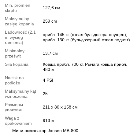
Min. promień
127,6 cм
skrętu
Maksymalny
259 cm
zasięg kopania
Ładowność (2,1
прибл. 145 кг (отвал бульдозера опущен),
m wysięg
прибл. 130 кг (бульдозерный отвал поднят)
ramienia)
Minimalny
13,7 cм
prześwit
Siła kopania
Ковша прибл. 700 кг, Рычага ковша прибл.
480 кг
Nacisk na
4 PSI
podłoże
Maksymalny kąt
25°
wznoszenia
Размеры
211 x 80 x 158 cм
упаковки
Waga z
913 кг
opakowaniem
Мини-экскаватор Jansen MB-800