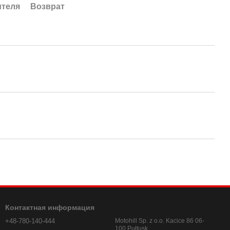
ителя
Возврат
Контактная информация
+48-780-140-444
Motohill Sp. z o.o. Kacice 86 06-
100 Pułtusk