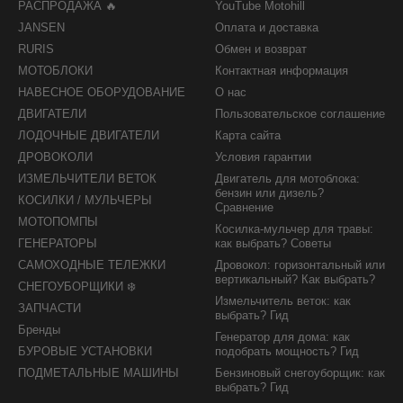
РАСПРОДАЖА 🔥
YouTube Motohill
JANSEN
Оплата и доставка
RURIS
Обмен и возврат
МОТОБЛОКИ
Контактная информация
НАВЕСНОЕ ОБОРУДОВАНИЕ
О нас
ДВИГАТЕЛИ
Пользовательское соглашение
ЛОДОЧНЫЕ ДВИГАТЕЛИ
Карта сайта
ДРОВОКОЛИ
Условия гарантии
ИЗМЕЛЬЧИТЕЛИ ВЕТОК
Двигатель для мотоблока:
бензин или дизель?
КОСИЛКИ / МУЛЬЧЕРЫ
Сравнение
МОТОПОМПЫ
Косилка-мульчер для травы:
ГЕНЕРАТОРЫ
как выбрать? Советы
САМОХОДНЫЕ ТЕЛЕЖКИ
Дровокол: горизонтальный или
вертикальный? Как выбрать?
СНЕГОУБОРЩИКИ ❄️
Измельчитель веток: как
ЗАПЧАСТИ
выбрать? Гид
Бренды
Генератор для дома: как
БУРОВЫЕ УСТАНОВКИ
подобрать мощность? Гид
ПОДМЕТАЛЬНЫЕ МАШИНЫ
Бензиновый снегоуборщик: как
выбрать? Гид